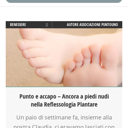
BENESSERE
AUTORE
ASSOCIAZIONE PUNTOUNO
BIONATURALE
GENITORE
MAMME
MASSAGGIO
MASSAGGIO INFANTILE
REFLESSOLOGIA PLANTARE
SALUTE
TEMPO LIBERO
VIA FARUFFINI
Punto e accapo – Ancora a piedi nudi
nella Reflessologia Plantare
Un paio di settimane fa, insieme alla
nostra Claudia, ci eravamo lasciati con