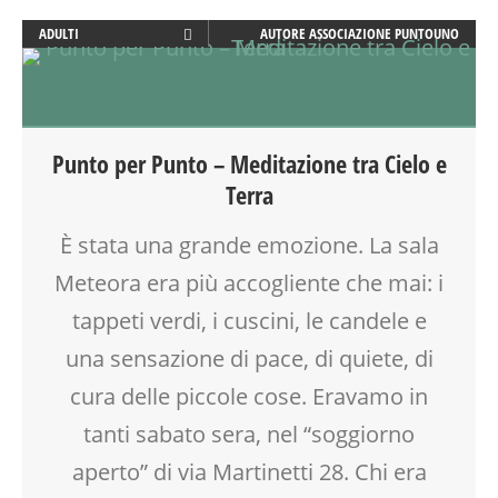
ADULTI
AUTORE
ASSOCIAZIONE PUNTOUNO
BENESSERE
BIONATURALE
MEDITAZIONE
MUSICA
Punto per Punto – Meditazione tra Cielo e
RIEQUILIBRIO ENERGETICO
Terra
SOCIALIZZAZIONE
SPAZIO
È stata una grande emozione. La sala
TEMPO LIBERO
Meteora era più accogliente che mai: i
VIA MARTINETTI
tappeti verdi, i cuscini, le candele e
una sensazione di pace, di quiete, di
cura delle piccole cose. Eravamo in
tanti sabato sera, nel “soggiorno
aperto” di via Martinetti 28. Chi era