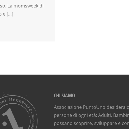
passo. La momsweek di
o e […]
CHI SIAMO
Associazione PuntoUno desidera ch
persone di ogni età: Adulti, Bambin
possano scoprire, sviluppare e con