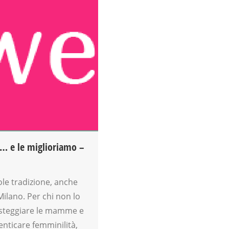
 e le miglioriamo –
le tradizione, anche
lano. Per chi non lo
esteggiare le mamme e
menticare femminilità,