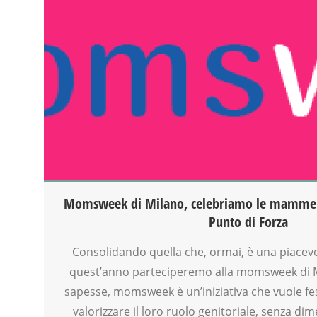
ATTIVITÀ
FORMAZIONE
GENITORE
GENITORI
MAMME
PEDAGOGIA
SCUOLA
SOCIALIZZAZIONE
SPAZIO
TEENAGER
TEMPO LIBERO
VIA FARUFFINI
Momsweek di Milano, celebriamo le mamme…
WORKSHOP
Punto di Forza
Consolidando quella che, ormai, è una piacevo
quest’anno parteciperemo alla momsweek di Mi
sapesse, momsweek è un’iniziativa che vuole f
valorizzare il loro ruolo genitoriale, senza di