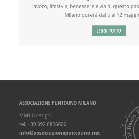
lavoro, lifestyle, benessere e via di questo 
Milano durerà dal 5 al 12 maggi
LEGGI TUTTO
ASSOCIAZIONE PUNTOUNO MILANO
MM1 DeAngeli
tel. +39 392 8896606
info@associazionepuntouno.net