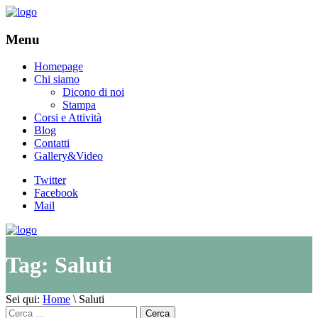
Menu
Homepage
Chi siamo
Dicono di noi
Stampa
Corsi e Attività
Blog
Contatti
Gallery&Video
Twitter
Facebook
Mail
Tag:
Saluti
Sei qui:
Home
\
Saluti
Cerca