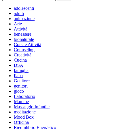
per:
adolescenti
adulti
animazione
Arte
Attività
benessere
bionaturale
Corsi e Attività
Counseling
Creatività
Cucina
DSA
famiglia
fiaba
Genitore
genitori
gioco
Laboratorio
Mamme
Massaggio Infantile
meditazione
Mood Box
Officina
Riequilibrio Energetico