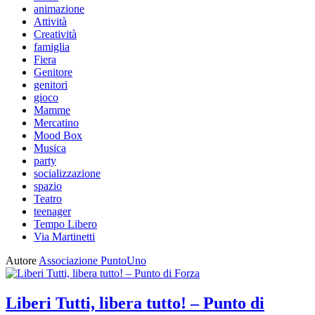
animazione
Attività
Creatività
famiglia
Fiera
Genitore
genitori
gioco
Mamme
Mercatino
Mood Box
Musica
party
socializzazione
spazio
Teatro
teenager
Tempo Libero
Via Martinetti
Autore
Associazione PuntoUno
Liberi Tutti, libera tutto! – Punto di