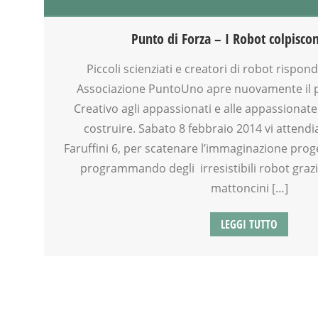
GENITORI
GIOCO
Punto di Forza – I Robot colpisco
LABORATORIO
ROBOTICA
Piccoli scienziati e creatori di robot rispon
SCIENZA
Associazione PuntoUno apre nuovamente il 
SOCIALIZZAZIONE
Creativo agli appassionati e alle appassionate
SPAZIO
costruire. Sabato 8 febbraio 2014 vi attendia
TECNOLOGIA
Faruffini 6, per scatenare l’immaginazione prog
TEMPO LIBERO
programmando degli irresistibili robot grazi
VIA FARUFFINI
mattoncini […]
WEEKEND
LEGGI TUTTO