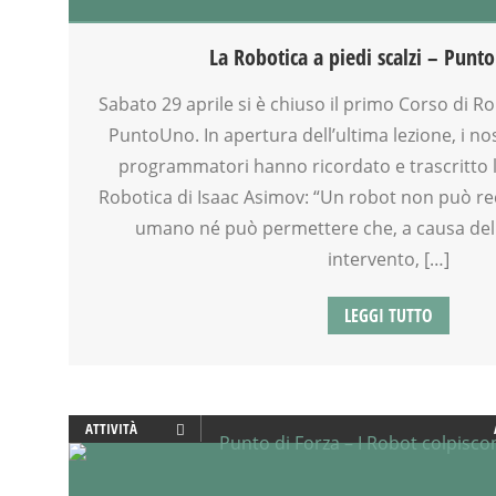
GENITORE
GENITORI
La Robotica a piedi scalzi – Punto
GIOCO
ROBOTICA
Sabato 29 aprile si è chiuso il primo Corso di R
SCIENZA
PuntoUno. In apertura dell’ultima lezione, i no
SOCIALIZZAZIONE
programmatori hanno ricordato e trascritto l
SPAZIO
Robotica di Isaac Asimov: “Un robot non può r
TECNOLOGIA
umano né può permettere che, a causa de
TEMPO LIBERO
intervento, […]
VIA FARUFFINI
WEEKEND
LEGGI TUTTO
ATTIVITÀ
CREATIVITÀ
GENITORE