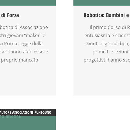
FAMIGLIA
GENITORE
 di Forza
Robotica: Bambini e 
GENITORI
MAMME
obotica di Associazione
Il primo Corso di 
ROBOTICA
stri giovani “maker” e
entusiasmo e scienza 
SCIENZA
a Prima Legge della
Giunti al giro di bo
SOCIALIZZAZIONE
ecar danno a un essere
prime tre lezioni
SPAZIO
l proprio mancato
progettisti hanno sco
TECNOLOGIA
TEMPO LIBERO
VIA FARUFFINI
WEEKEND
AUTORE
ASSOCIAZIONE PUNTOUNO