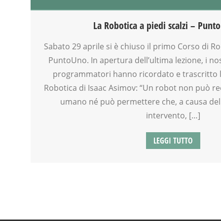
GENITORE
GENITORI
La Robotica a piedi scalzi – Punto
GIOCO
ROBOTICA
Sabato 29 aprile si è chiuso il primo Corso di R
SCIENZA
PuntoUno. In apertura dell’ultima lezione, i no
SOCIALIZZAZIONE
programmatori hanno ricordato e trascritto l
SPAZIO
Robotica di Isaac Asimov: “Un robot non può r
TECNOLOGIA
umano né può permettere che, a causa de
TEMPO LIBERO
intervento, […]
VIA FARUFFINI
WEEKEND
LEGGI TUTTO