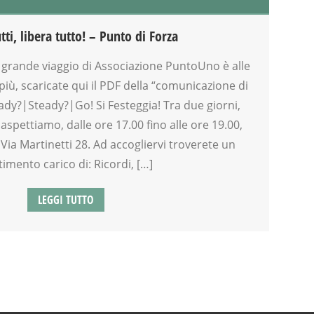
tti, libera tutto! – Punto di Forza
 grande viaggio di Associazione PuntoUno è alle
più, scaricate qui il PDF della “comunicazione di
eady?|Steady?|Go! Si Festeggia! Tra due giorni,
aspettiamo, dalle ore 17.00 fino alle ore 19.00,
n Via Martinetti 28. Ad accogliervi troverete un
imento carico di: Ricordi, […]
LEGGI TUTTO