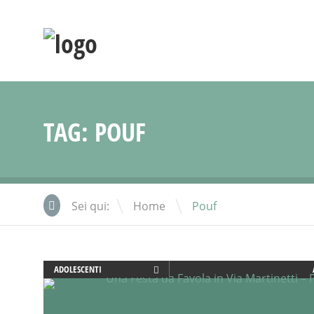
TAG:
POUF
\
Sei qui:
Home
Pouf
ADOLESCENTI
ADULTI
ANIMAZIONE