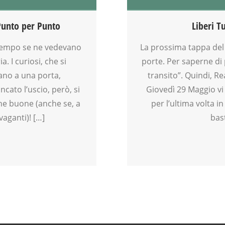
ATTIVITÀ
CREATIVITÀ
 Punto per Punto
Liberi Tu
FAMIGLIA
FIERA
 tempo se ne vedevano
La prossima tappa del
GENITORE
a. I curiosi, che si
porte. Per saperne di 
GENITORI
ano a una porta,
transito”. Quindi, R
GIOCO
cato l’uscio, però, si
Giovedì 29 Maggio vi 
MAMME
ine buone (anche se, a
per l’ultima volta i
MERCATINO
aganti)! […]
bast
MOOD BOX
MUSICA
PARTY
SOCIALIZZAZIONE
SPAZIO
TEATRO
TEENAGER
TEMPO LIBERO
VIA MARTINETTI