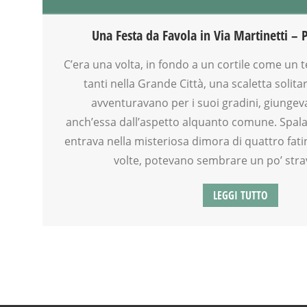
ARTE
ATTIVITÀ
Una Festa da Favola in Via Martinetti –
BENESSERE
BIONATURALE
C’era una volta, in fondo a un cortile come un
CORSI E ATTIVITÀ
tanti nella Grande Città, una scaletta solitari
COUNSELING
avventuravano per i suoi gradini, giungev
CREATIVITÀ
anch’essa dall’aspetto alquanto comune. Spalan
CUCINA
entrava nella misteriosa dimora di quattro fat
DSA
volte, potevano sembrare un po’ strav
FAMIGLIA
FIABA
LEGGI TUTTO
GENITORE
GENITORI
GIOCO
LABORATORIO
MAMME
MASSAGGIO INFANTILE
MEDITAZIONE