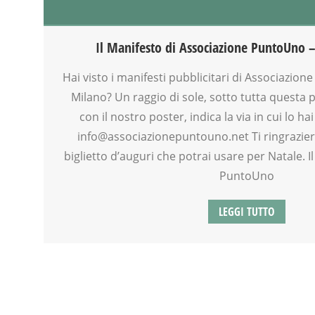
ALIMENTAZIONE
ANIMAZIONE
ATTIVITÀ
Il Manifesto di Associazione PuntoUno –
BEBÈ
BENESSERE
Hai visto i manifesti pubblicitari di Associazion
BIONATURALE
Milano? Un raggio di sole, sotto tutta questa pi
CALENDARIO CORSI
con il nostro poster, indica la via in cui lo hai
CLASSE
info@associazionepuntouno.net Ti ringrazie
CORSI CUCINA SMALL & XLARGE
biglietto d’auguri che potrai usare per Natale. 
COUNSELING
PuntoUno
CREATIVITÀ
CUCINA
LEGGI TUTTO
DISLESSIA
DOCENTI
DOPO SCUOLA
DSA
EDUCATORE
ENGLISH