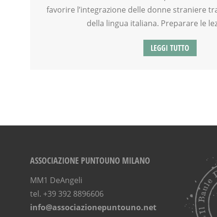
favorire l’integrazione delle donne straniere 
della lingua italiana. Preparare le lez
LEGGI TUTTO
ASSOCIAZIONE PUNTOUNO MILANO
MM1 DeAngeli
tel. +39 392 8896606
info@associazionepuntouno.net