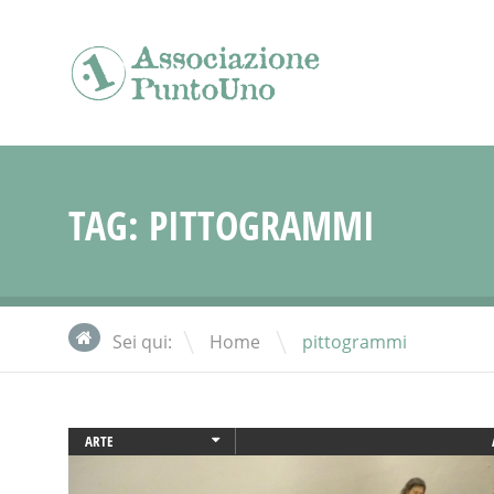
TAG:
PITTOGRAMMI
\
Sei qui:
Home
pittogrammi
ARTE
ATTIVITÀ