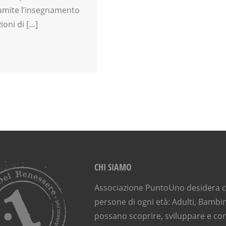
tramite l’insegnamento
ioni di […]
CHI SIAMO
Associazione PuntoUno desidera ch
persone di ogni età: Adulti, Bambin
possano scoprire, sviluppare e con