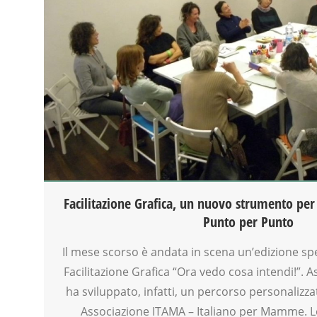
CLASSE
CREATIVITÀ
EDUCATORE
FACILITAZIONE GRAFICA
FORMAZIONE
LABORATORIO
MAMME
MOOD BOX
PEDAGOGIA
SCUOLA
VIA FARUFFINI
Facilitazione Grafica, un nuovo strumento per 
Punto per Punto
Il mese scorso è andata in scena un’edizione sp
Facilitazione Grafica “Ora vedo cosa intendi!”.
ha sviluppato, infatti, un percorso personalizza
Associazione ITAMA – Italiano per Mamme. L