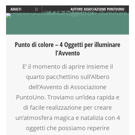
ADULTI
AUTORE
ASSOCIAZIONE PUNTOUNO
ATTIVITÀ
CREATIVITÀ
DISEGNO
FESTA
Punto di colore – 4 Oggetti per illuminare
GENITORE
l’Avvento
GENITORI
LABORATORIO
E’ il momento di aprire insieme il
RAGAZZI
quarto pacchettino sull’Albero
SOCIALIZZAZIONE
TEENAGER
dell’Avvento di Associazione
TEMPO LIBERO
PuntoUno. Troviamo un’idea rapida e
VIA FARUFFINI
di facile realizzazione per creare
un’atmosfera magica e natalizia con 4
oggetti che possiamo reperire