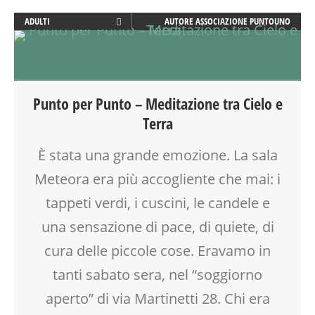
ADULTI
AUTORE
ASSOCIAZIONE PUNTOUNO
BENESSERE
BIONATURALE
MEDITAZIONE
MUSICA
Punto per Punto – Meditazione tra Cielo e
RIEQUILIBRIO ENERGETICO
Terra
SOCIALIZZAZIONE
SPAZIO
È stata una grande emozione. La sala
TEMPO LIBERO
Meteora era più accogliente che mai: i
VIA MARTINETTI
tappeti verdi, i cuscini, le candele e
una sensazione di pace, di quiete, di
cura delle piccole cose. Eravamo in
tanti sabato sera, nel “soggiorno
aperto” di via Martinetti 28. Chi era