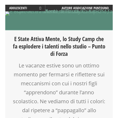
ADOLESCENTI
AUTORE
ASSOCIAZIONE PUNTOUNO
ADULTI
ATTIVITÀ
DISLESSIA
DOPO SCUOLA
E State Attiva Mente, lo Study Camp che
ESTATE
fa esplodere i talenti nello studio – Punto
FACILITAZIONE GRAFICA
di Forza
FAMIGLIA
FORMAZIONE
Le vacanze estive sono un ottimo
GENITORE
momento per fermarsi e riflettere sui
GENITORI
GRUPPO ESTIVO
meccanismi con cui i nostri figli
LABORATORIO
“apprendono” durante l’anno
MOOD BOX
SCUOLA
scolastico. Ne vediamo di tutti i colori:
SOCIALIZZAZIONE
dal ripetere a “pappagallo” allo
SPAZIO