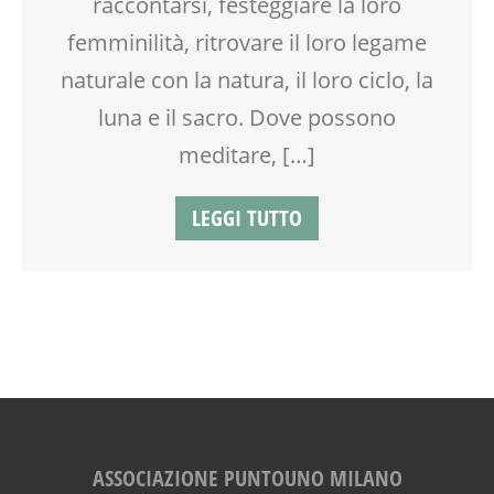
raccontarsi, festeggiare la loro
NATUROPATIA
PITTURA
femminilità, ritrovare il loro legame
SOCIALIZZAZIONE
naturale con la natura, il loro ciclo, la
SPAZIO
luna e il sacro. Dove possono
TEATRO DI NARRAZIONE
TEENAGER
meditare, […]
TEMPO LIBERO
VIA FARUFFINI
LEGGI TUTTO
VIA MARTINETTI
YOGA
ASSOCIAZIONE PUNTOUNO MILANO