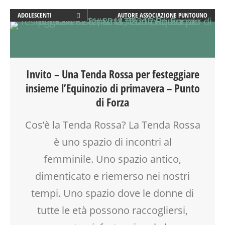
ADOLESCENTI
AUTORE
ASSOCIAZIONE PUNTOUNO
ADULTI
ATTIVITÀ
AYURVEDICO
BENESSERE
Invito – Una Tenda Rossa per festeggiare
BIONATURALE
insieme l’Equinozio di primavera – Punto
CALENDARIO CORSI
di Forza
CORSI E ATTIVITÀ
CREATIVITÀ
Cos’è la Tenda Rossa? La Tenda Rossa
CUCINA
è uno spazio di incontri al
DANZA
DISEGNO
femminile. Uno spazio antico,
FIABA
dimenticato e riemerso nei nostri
LETTURA
MAMME
tempi. Uno spazio dove le donne di
MEDITAZIONE
tutte le età possono raccogliersi,
MUSICA