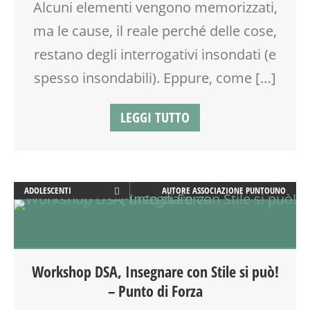
Alcuni elementi vengono memorizzati,
VIA FARUFFINI
ma le cause, il reale perché delle cose,
restano degli interrogativi insondati (e
spesso insondabili). Eppure, come […]
LEGGI TUTTO
ADOLESCENTI
AUTORE
ASSOCIAZIONE PUNTOUNO
ADULTI
CLASSE
DOCENTI
DSA
Workshop DSA, Insegnare con Stile si può!
EDUCATORE
– Punto di Forza
FORMAZIONE