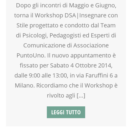
INSEGNANTI
Dopo gli incontri di Maggio e Giugno,
LABORATORIO
torna il Workshop DSA|Insegnare con
MOOD BOX
PEDAGOGIA
Stile progettato e condotto dal Team
PSICOLOGIA
di Psicologi, Pedagogisti ed Esperti di
RAGAZZI
Comunicazione di Associazione
RIEQUILIBRIO ENERGETICO
SCUOLA
PuntoUno. Il nuovo appuntamento è
SOCIALIZZAZIONE
fissato per Sabato 4 Ottobre 2014,
SPORTELLO D'ASCOLTO
dalle 9:00 alle 13:00, in via Faruffini 6 a
TEENAGER
TEMPO LIBERO
Milano. Ricordiamo che il Workshop è
VIA FARUFFINI
rivolto agli […]
WEEKEND
LEGGI TUTTO