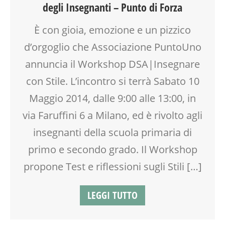
degli Insegnanti – Punto di Forza
EDUCATORE
INSEGNANTI
È con gioia, emozione e un pizzico
LABORATORIO
d’orgoglio che Associazione PuntoUno
MOOD BOX
PEDAGOGIA
annuncia il Workshop DSA|Insegnare
PSICOLOGIA
con Stile. L’incontro si terrà Sabato 10
RIEQUILIBRIO ENERGETICO
Maggio 2014, dalle 9:00 alle 13:00, in
SCUOLA
TEENAGER
via Faruffini 6 a Milano, ed è rivolto agli
VIA FARUFFINI
insegnanti della scuola primaria di
WEEKEND
primo e secondo grado. Il Workshop
propone Test e riflessioni sugli Stili […]
LEGGI TUTTO