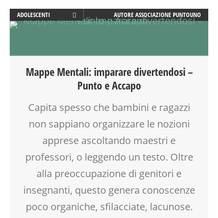
ADOLESCENTI
AUTORE
ASSOCIAZIONE PUNTOUNO
ADULTI
CLASSE
DISEGNO
DISLESSIA
Mappe Mentali: imparare divertendosi –
DOCENTI
Punto e Accapo
DOPO SCUOLA
DSA
Capita spesso che bambini e ragazzi
FACILITAZIONE GRAFICA
non sappiano organizzare le nozioni
FAMIGLIA
FORMAZIONE
apprese ascoltando maestri e
GENITORE
professori, o leggendo un testo. Oltre
GENITORI
alla preoccupazione di genitori e
MAMME
PEDAGOGIA
insegnanti, questo genera conoscenze
SCUOLA
poco organiche, sfilacciate, lacunose.
TEENAGER