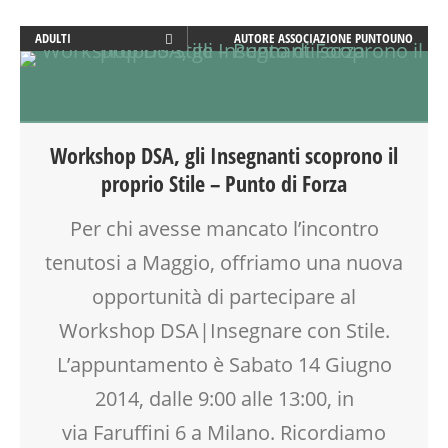
ADULTI
AUTORE
ASSOCIAZIONE PUNTOUNO
CLASSE
COMPITI
COUNSELING
DOCENTI
Workshop DSA, gli Insegnanti scoprono il
DSA
proprio Stile – Punto di Forza
EDUCATORE
INSEGNANTI
Per chi avesse mancato l’incontro
LABORATORIO
tenutosi a Maggio, offriamo una nuova
MOOD BOX
PEDAGOGIA
opportunità di partecipare al
PSICOLOGIA
Workshop DSA|Insegnare con Stile.
RIEQUILIBRIO ENERGETICO
L’appuntamento è Sabato 14 Giugno
SCUOLA
TEENAGER
2014, dalle 9:00 alle 13:00, in
VIA FARUFFINI
via Faruffini 6 a Milano. Ricordiamo
WEEKEND