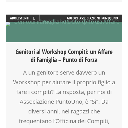
ADOLESCENTI
AUTORE
ASSOCIAZIONE PUNTOUNO
ADULTI
ATTIVITÀ
CLASSE
DOPO SCUOLA
Genitori al Workshop Compiti: un Affare
EDUCATORE
di Famiglia – Punto di Forza
FORMAZIONE
GENITORE
A un genitore serve davvero un
GENITORI
Workshop per aiutare il proprio figlio a
LABORATORIO
MAMME
fare i compiti? La risposta, per noi di
MOOD BOX
Associazione PuntoUno, è “Sì”. Da
OFFICINA
diversi anni, nei ragazzi che
PEDAGOGIA
SCUOLA
frequentano l’Officina dei Compiti,
TEENAGER