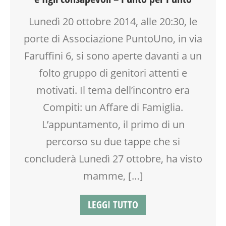
PEDAGOGIA
Lunedì 20 ottobre 2014, alle 20:30, le
SCUOLA
SOCIALIZZAZIONE
porte di Associazione PuntoUno, in via
TEENAGER
Faruffini 6, si sono aperte davanti a un
TEMPO LIBERO
folto gruppo di genitori attenti e
VIA FARUFFINI
motivati. Il tema dell’incontro era
Compiti: un Affare di Famiglia.
L’appuntamento, il primo di un
percorso su due tappe che si
concluderà Lunedì 27 ottobre, ha visto
mamme, […]
LEGGI TUTTO