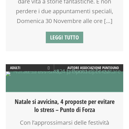
dare vita a storie fantastiche. E non
MOOD BOX
MUSICA
perdere i due appuntamenti speciali,
PEDAGOGIA
Domenica 30 Novembre alle ore […]
PITTURA
RAGAZZI
LEGGI TUTTO
SOCIALIZZAZIONE
SPAZIO
SPAZIO GIOCO
TEATRO
TEATRO D'IMPROVVISAZIONE
ADULTI
AUTORE
ASSOCIAZIONE PUNTOUNO
TEATRO DI NARRAZIONE
ARTE
TEMPO LIBERO
ATTIVITÀ
VIA FARUFFINI
BABYSITTER
WEEKEND
BENESSERE
Natale si avvicina, 4 proposte per evitare
WORKSHOP
CREATIVITÀ
lo stress – Punto di Forza
CUCINA
DISEGNO
Con l’approssimarsi delle festività
DOPO SCUOLA