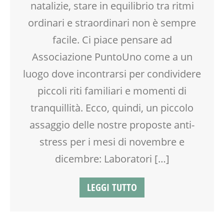
natalizie, stare in equilibrio tra ritmi
ENGLISH
FESTA
ordinari e straordinari non è sempre
GENITORE
facile. Ci piace pensare ad
GENITORI
Associazione PuntoUno come a un
LABORATORIO
MAMME
luogo dove incontrarsi per condividere
MOOD BOX
piccoli riti familiari e momenti di
NONNI
tranquillità. Ecco, quindi, un piccolo
PEDAGOGIA
PITTURA
assaggio delle nostre proposte anti-
RIEQUILIBRIO ENERGETICO
stress per i mesi di novembre e
SALUTE
SOCIALIZZAZIONE
dicembre: Laboratori […]
SPAZIO
TEMPO LIBERO
LEGGI TUTTO
VIA FARUFFINI
WEEKEND
WORKSHOP