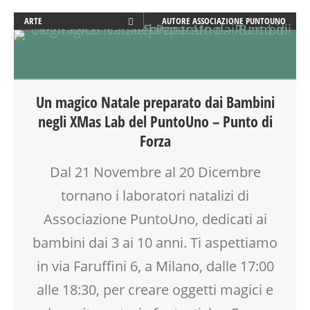
ARTE
AUTORE
ASSOCIAZIONE PUNTOUNO
ATTIVITÀ
BABYSITTER
CORSI CUCINA SMALL & XLARGE
CREATIVITÀ
Un magico Natale preparato dai Bambini
CUCINA
negli XMas Lab del PuntoUno – Punto di
DISEGNO
Forza
DOPO SCUOLA
EDUCATORE
Dal 21 Novembre al 20 Dicembre
FAMIGLIA
tornano i laboratori natalizi di
FIABA
GENITORE
Associazione PuntoUno, dedicati ai
GENITORI
bambini dai 3 ai 10 anni. Ti aspettiamo
GIOCO
LABORATORIO
in via Faruffini 6, a Milano, dalle 17:00
LETTURA ANIMATA
alle 18:30, per creare oggetti magici e
MAMME