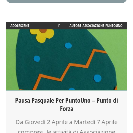
ADOLESCENTI
AUTORE
ASSOCIAZIONE PUNTOUNO
ADULTI
ANIMAZIONE
ARTE
ATTIVITÀ
BENESSERE
CALENDARIO CORSI
CORSI CUCINA SMALL & XLARGE
COUNSELING
CREATIVITÀ
Pausa Pasquale Per PuntoUno – Punto di
CUCINA
Forza
DISEGNO
DISLESSIA
Da Giovedì 2 Aprile a Martedì 7 Aprile
DOCENTI
DOPO SCUOLA
compresi, le attività di Associazione