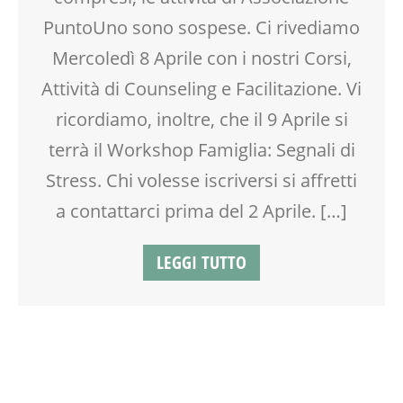
DSA
PuntoUno sono sospese. Ci rivediamo
EDUCATORE
Mercoledì 8 Aprile con i nostri Corsi,
ENGLISH
FACILITAZIONE GRAFICA
Attività di Counseling e Facilitazione. Vi
FESTA
ricordiamo, inoltre, che il 9 Aprile si
FESTA DI COMPLEANNO
terrà il Workshop Famiglia: Segnali di
FORMAZIONE
GENITORE
Stress. Chi volesse iscriversi si affretti
GENITORI
a contattarci prima del 2 Aprile. […]
INGLESE PER BAMBINI E RAGAZZI
INSEGNANTI
LEGGI TUTTO
LABORATORIO
MAMME
MASSAGGIO
MASSAGGIO INFANTILE
MOOD BOX
NEO-MAMME
NONNI