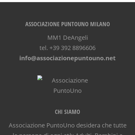
OFFICINA
PEDAGOGIA
PSICOLOGIA
ASSOCIAZIONE PUNTOUNO MILANO
PUERICULTURA
SCUOLA
MM1 DeAngeli
SOCIALIZZAZIONE
tel. +39 392 8896606
SPAZIO
info@associazionepuntouno.net
SPORTELLO D'ASCOLTO
TEATRO
TEATRO D'IMPROVVISAZIONE
TEATRO DI NARRAZIONE
TEENAGER
TEMPO LIBERO
VACANZE
VIA FARUFFINI
CHI SIAMO
WORKSHOP
Associazione PuntoUno desidera che tutte