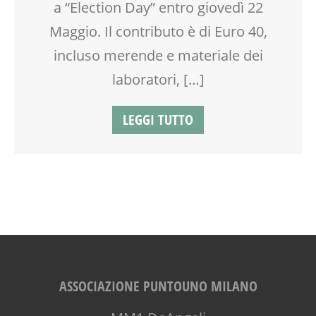
a “Election Day” entro giovedì 22
RAGAZZI
SCUOLA
Maggio. Il contributo è di Euro 40,
SOCIALIZZAZIONE
incluso merende e materiale dei
SPAZIO
SPETTACOLO
laboratori, […]
TEATRO
TEATRO D'IMPROVVISAZIONE
LEGGI TUTTO
TEATRO DI NARRAZIONE
TEMPO LIBERO
VIA MARTINETTI
ASSOCIAZIONE PUNTOUNO MILANO