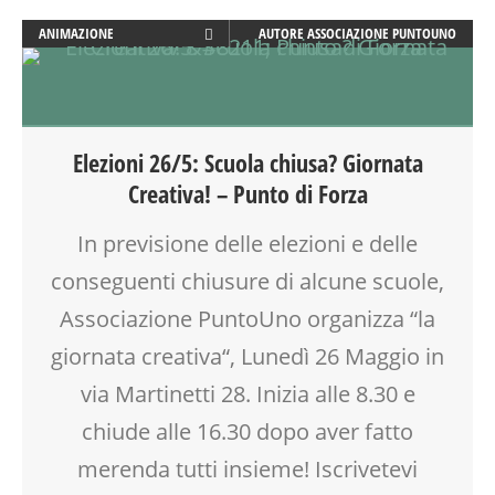
ANIMAZIONE
AUTORE
ASSOCIAZIONE PUNTOUNO
ATTIVITÀ
BABYSITTER
CLASSE
COMPITI
Elezioni 26/5: Scuola chiusa? Giornata
CORSI CUCINA SMALL & XLARGE
Creativa! – Punto di Forza
CREATIVITÀ
DISEGNO
In previsione delle elezioni e delle
DOPO SCUOLA
conseguenti chiusure di alcune scuole,
GENITORE
GENITORI
Associazione PuntoUno organizza “la
GIOCO
giornata creativa“, Lunedì 26 Maggio in
LABORATORIO
via Martinetti 28. Inizia alle 8.30 e
MAMME
MILANO
chiude alle 16.30 dopo aver fatto
OPEN DAYS
merenda tutti insieme! Iscrivetevi
PEDAGOGIA