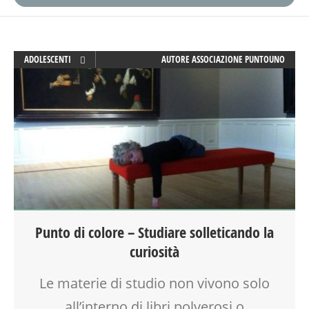
ADOLESCENTI
AUTORE
ASSOCIAZIONE PUNTOUNO
ADULTI
ARTE
CREATIVITÀ
DOPO SCUOLA
GENITORE
GENITORI
MAMME
MOSTRE
OFFICINA
Punto di colore – Studiare solleticando la
SCUOLA
curiosità
TEENAGER
TEMPO LIBERO
Le materie di studio non vivono solo
VIA FARUFFINI
VIA MARTINETTI
all’interno di libri polverosi o