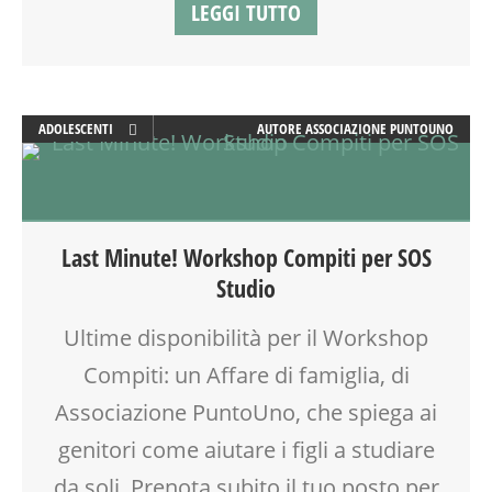
LEGGI TUTTO
ADOLESCENTI
AUTORE
ASSOCIAZIONE PUNTOUNO
ADULTI
ATTIVITÀ
EDUCATORE
FORMAZIONE
Last Minute! Workshop Compiti per SOS
GENITORE
Studio
GENITORI
LABORATORIO
Ultime disponibilità per il Workshop
MAMME
Compiti: un Affare di famiglia, di
MOOD BOX
PEDAGOGIA
Associazione PuntoUno, che spiega ai
SALUTE
genitori come aiutare i figli a studiare
SCUOLA
da soli. Prenota subito il tuo posto per
SOCIALIZZAZIONE