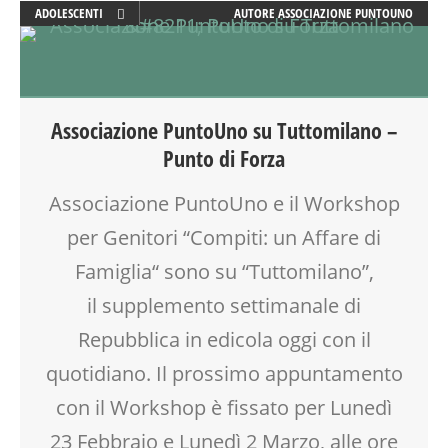
ADOLESCENTI
AUTORE
ASSOCIAZIONE PUNTOUNO
ADULTI
ATTIVITÀ
EDUCATORE
FORMAZIONE
Associazione PuntoUno su Tuttomilano –
GENITORE
Punto di Forza
GENITORI
LABORATORIO
Associazione PuntoUno e il Workshop
MAMME
per Genitori “Compiti: un Affare di
MOOD BOX
PEDAGOGIA
Famiglia“ sono su “Tuttomilano”,
SALUTE
il supplemento settimanale di
SCUOLA
Repubblica in edicola oggi con il
SOCIALIZZAZIONE
TEENAGER
quotidiano. Il prossimo appuntamento
TEMPO LIBERO
con il Workshop è fissato per Lunedì
VIA FARUFFINI
23 Febbraio e Lunedì 2 Marzo, alle ore