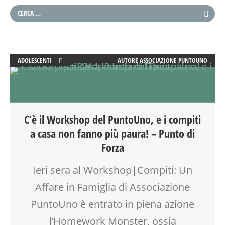
ADOLESCENTI
AUTORE
ASSOCIAZIONE PUNTOUNO
ADULTI
COUNSELING
EDUCATORE
FORMAZIONE
C’è il Workshop del PuntoUno, e i compiti
GENITORE
a casa non fanno più paura! – Punto di
GENITORI
Forza
LABORATORIO
MAMME
Ieri sera al Workshop|Compiti: Un
MOOD BOX
Affare in Famiglia di Associazione
PEDAGOGIA
SALUTE
PuntoUno è entrato in piena azione
SCUOLA
l’Homework Monster, ossia
SOCIALIZZAZIONE