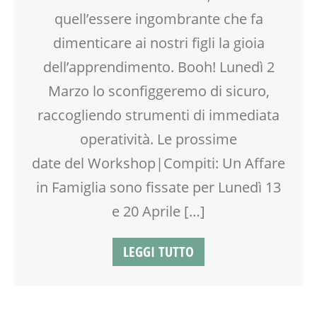
SPAZIO
quell’essere ingombrante che fa
TEENAGER
dimenticare ai nostri figli la gioia
TEMPO LIBERO
dell’apprendimento. Booh! Lunedì 2
VIA FARUFFINI
Marzo lo sconfiggeremo di sicuro,
raccogliendo strumenti di immediata
operatività. Le prossime
date del Workshop|Compiti: Un Affare
in Famiglia sono fissate per Lunedì 13
e 20 Aprile […]
LEGGI TUTTO