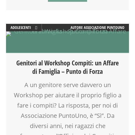
ADOLESCENTI
AUTORE
ASSOCIAZIONE PUNTOUNO
ADULTI
ATTIVITÀ
CLASSE
DOPO SCUOLA
Genitori al Workshop Compiti: un Affare
EDUCATORE
di Famiglia – Punto di Forza
FORMAZIONE
GENITORE
A un genitore serve davvero un
GENITORI
Workshop per aiutare il proprio figlio a
LABORATORIO
MAMME
fare i compiti? La risposta, per noi di
MOOD BOX
Associazione PuntoUno, è “Sì”. Da
OFFICINA
diversi anni, nei ragazzi che
PEDAGOGIA
SCUOLA