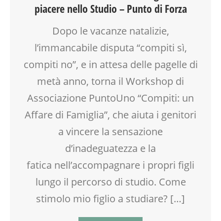
piacere nello Studio – Punto di Forza
LABORATORIO
MAMME
Dopo le vacanze natalizie,
MOOD BOX
l’immancabile disputa “compiti sì,
PEDAGOGIA
SALUTE
compiti no”, e in attesa delle pagelle di
SCUOLA
metà anno, torna il Workshop di
SOCIALIZZAZIONE
SPAZIO
Associazione PuntoUno “Compiti: un
TEENAGER
Affare di Famiglia”, che aiuta i genitori
TEMPO LIBERO
a vincere la sensazione
VIA FARUFFINI
d’inadeguatezza e la
fatica nell’accompagnare i propri figli
lungo il percorso di studio. Come
stimolo mio figlio a studiare? […]