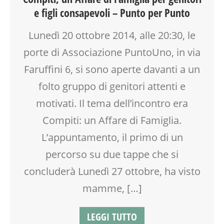
EDUCATORE
e figli consapevoli – Punto per Punto
FORMAZIONE
GENITORE
Lunedì 20 ottobre 2014, alle 20:30, le
GENITORI
porte di Associazione PuntoUno, in via
LABORATORIO
MAMME
Faruffini 6, si sono aperte davanti a un
MOOD BOX
folto gruppo di genitori attenti e
PEDAGOGIA
motivati. Il tema dell’incontro era
SCUOLA
SOCIALIZZAZIONE
Compiti: un Affare di Famiglia.
TEENAGER
L’appuntamento, il primo di un
TEMPO LIBERO
percorso su due tappe che si
VIA FARUFFINI
concluderà Lunedì 27 ottobre, ha visto
mamme, […]
LEGGI TUTTO