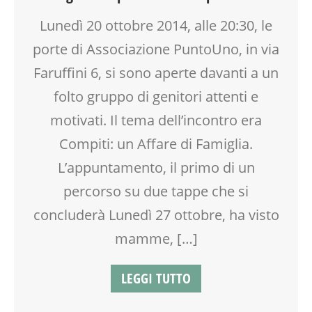
GENITORE
Lunedì 20 ottobre 2014, alle 20:30, le
GENITORI
porte di Associazione PuntoUno, in via
LABORATORIO
MAMME
Faruffini 6, si sono aperte davanti a un
MOOD BOX
folto gruppo di genitori attenti e
PEDAGOGIA
motivati. Il tema dell’incontro era
SCUOLA
SOCIALIZZAZIONE
Compiti: un Affare di Famiglia.
TEENAGER
L’appuntamento, il primo di un
TEMPO LIBERO
percorso su due tappe che si
VIA FARUFFINI
concluderà Lunedì 27 ottobre, ha visto
mamme, […]
LEGGI TUTTO