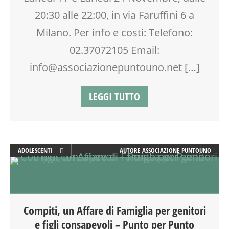
TEENAGER
20:30 alle 22:00, in via Faruffini 6 a
TEMPO LIBERO
Milano. Per info e costi: Telefono:
VIA FARUFFINI
02.37072105 Email:
info@associazionepuntouno.net […]
LEGGI TUTTO
ADOLESCENTI
AUTORE
ASSOCIAZIONE PUNTOUNO
ADULTI
ATTIVITÀ
COUNSELING
DOPO SCUOLA
Compiti, un Affare di Famiglia per genitori
EDUCATORE
e figli consapevoli – Punto per Punto
FORMAZIONE