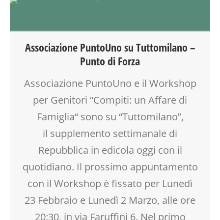
ADULTI
ATTIVITÀ
EDUCATORE
FORMAZIONE
Associazione PuntoUno su Tuttomilano –
GENITORE
Punto di Forza
GENITORI
LABORATORIO
Associazione PuntoUno e il Workshop
MAMME
per Genitori “Compiti: un Affare di
MOOD BOX
PEDAGOGIA
Famiglia“ sono su “Tuttomilano”,
SALUTE
il supplemento settimanale di
SCUOLA
Repubblica in edicola oggi con il
SOCIALIZZAZIONE
TEENAGER
quotidiano. Il prossimo appuntamento
TEMPO LIBERO
con il Workshop è fissato per Lunedì
VIA FARUFFINI
23 Febbraio e Lunedì 2 Marzo, alle ore
20:30, in via Faruffini 6. Nel primo