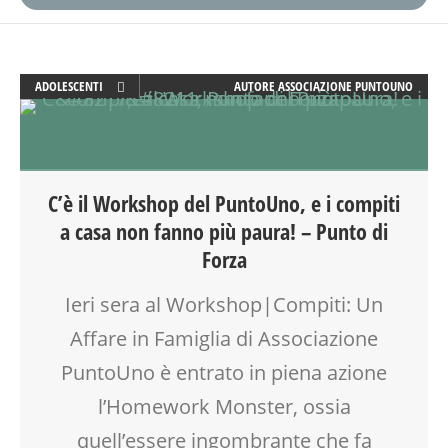
ADOLESCENTI
AUTORE
ASSOCIAZIONE PUNTOUNO
ADULTI
COUNSELING
EDUCATORE
FORMAZIONE
C’è il Workshop del PuntoUno, e i compiti
GENITORE
a casa non fanno più paura! – Punto di
GENITORI
Forza
LABORATORIO
MAMME
Ieri sera al Workshop|Compiti: Un
MOOD BOX
Affare in Famiglia di Associazione
PEDAGOGIA
SALUTE
PuntoUno è entrato in piena azione
SCUOLA
l’Homework Monster, ossia
SOCIALIZZAZIONE
SPAZIO
quell’essere ingombrante che fa