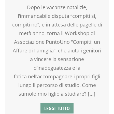
MAMME
Dopo le vacanze natalizie,
MOOD BOX
l’immancabile disputa “compiti sì,
PEDAGOGIA
SALUTE
compiti no”, e in attesa delle pagelle di
SCUOLA
metà anno, torna il Workshop di
SOCIALIZZAZIONE
SPAZIO
Associazione PuntoUno “Compiti: un
TEENAGER
Affare di Famiglia”, che aiuta i genitori
TEMPO LIBERO
a vincere la sensazione
VIA FARUFFINI
d’inadeguatezza e la
fatica nell’accompagnare i propri figli
lungo il percorso di studio. Come
stimolo mio figlio a studiare? […]
LEGGI TUTTO