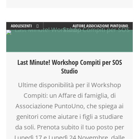
ADOLESCENTI
AUTORE
ASSOCIAZIONE PUNTOUNO
ADULTI
ATTIVITÀ
EDUCATORE
FORMAZIONE
Last Minute! Workshop Compiti per SOS
GENITORE
Studio
GENITORI
LABORATORIO
Ultime disponibilità per il Workshop
MAMME
Compiti: un Affare di famiglia, di
MOOD BOX
PEDAGOGIA
Associazione PuntoUno, che spiega ai
SALUTE
genitori come aiutare i figli a studiare
SCUOLA
da soli. Prenota subito il tuo posto per
SOCIALIZZAZIONE
SPAZIO
Lunedì 17 e Lunedì 24 Novembre, dalle