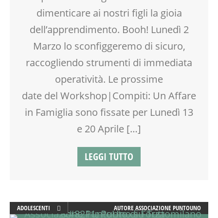
TEENAGER
dimenticare ai nostri figli la gioia
TEMPO LIBERO
dell’apprendimento. Booh! Lunedì 2
VIA FARUFFINI
Marzo lo sconfiggeremo di sicuro,
raccogliendo strumenti di immediata
operatività. Le prossime
date del Workshop|Compiti: Un Affare
in Famiglia sono fissate per Lunedì 13
e 20 Aprile […]
LEGGI TUTTO
ADOLESCENTI
AUTORE
ASSOCIAZIONE PUNTOUNO