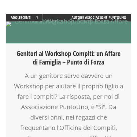
ADOLESCENTI
AUTORE
ASSOCIAZIONE PUNTOUNO
ADULTI
ATTIVITÀ
CLASSE
DOPO SCUOLA
Genitori al Workshop Compiti: un Affare
EDUCATORE
di Famiglia – Punto di Forza
FORMAZIONE
GENITORE
A un genitore serve davvero un
GENITORI
Workshop per aiutare il proprio figlio a
LABORATORIO
MAMME
fare i compiti? La risposta, per noi di
MOOD BOX
Associazione PuntoUno, è “Sì”. Da
OFFICINA
diversi anni, nei ragazzi che
PEDAGOGIA
SCUOLA
frequentano l’Officina dei Compiti,
TEENAGER