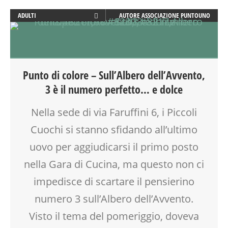
ADULTI
AUTORE
ASSOCIAZIONE PUNTOUNO
ARTE
ATTIVITÀ
CORSI CUCINA SMALL & XLARGE
CREATIVITÀ
Punto di colore – Sull’Albero dell’Avvento,
CUCINA
3 è il numero perfetto… e dolce
DOPO SCUOLA
GENITORE
Nella sede di via Faruffini 6, i Piccoli
LABORATORIO
Cuochi si stanno sfidando all’ultimo
MAMME
NATALE
uovo per aggiudicarsi il primo posto
PAPÀ
nella Gara di Cucina, ma questo non ci
SOCIALIZZAZIONE
impedisce di scartare il pensierino
SPAZIO
TEMPO LIBERO
numero 3 sull’Albero dell’Avvento.
VIA FARUFFINI
Visto il tema del pomeriggio, doveva