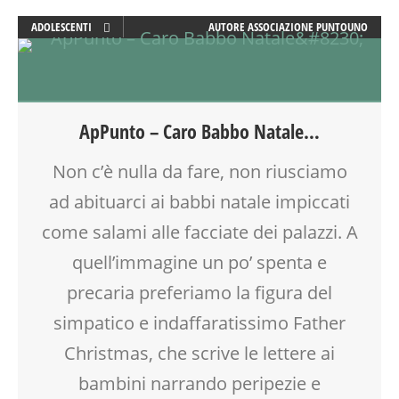
ADOLESCENTI
AUTORE
ASSOCIAZIONE PUNTOUNO
ADULTI
DOPO SCUOLA
FAMIGLIA
FESTA
ApPunto – Caro Babbo Natale…
FIABA
GENITORE
Non c’è nulla da fare, non riusciamo
GENITORI
ad abituarci ai babbi natale impiccati
NATALE
TEMPO LIBERO
come salami alle facciate dei palazzi. A
VIA FARUFFINI
quell’immagine un po’ spenta e
VIA MARTINETTI
precaria preferiamo la figura del
simpatico e indaffaratissimo Father
Christmas, che scrive le lettere ai
bambini narrando peripezie e