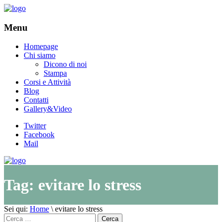
Menu
Homepage
Chi siamo
Dicono di noi
Stampa
Corsi e Attività
Blog
Contatti
Gallery&Video
Twitter
Facebook
Mail
Tag:
evitare lo stress
Sei qui:
Home
\
evitare lo stress
Cerca