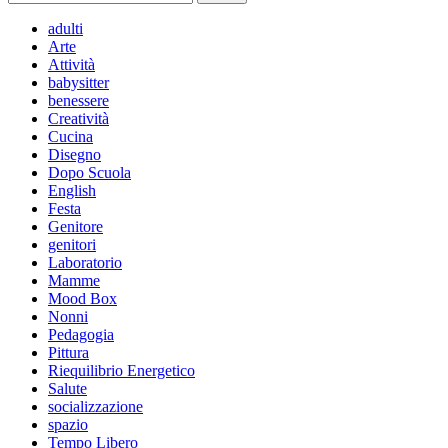
per:
adulti
Arte
Attività
babysitter
benessere
Creatività
Cucina
Disegno
Dopo Scuola
English
Festa
Genitore
genitori
Laboratorio
Mamme
Mood Box
Nonni
Pedagogia
Pittura
Riequilibrio Energetico
Salute
socializzazione
spazio
Tempo Libero