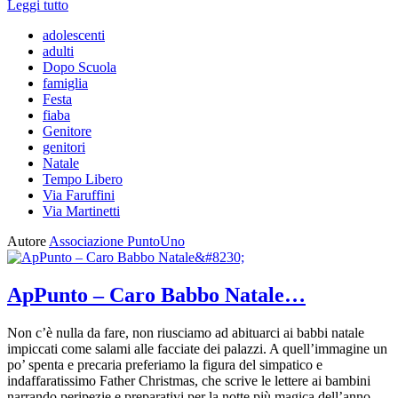
Leggi tutto
adolescenti
adulti
Dopo Scuola
famiglia
Festa
fiaba
Genitore
genitori
Natale
Tempo Libero
Via Faruffini
Via Martinetti
Autore
Associazione PuntoUno
ApPunto – Caro Babbo Natale…
Non c’è nulla da fare, non riusciamo ad abituarci ai babbi natale
impiccati come salami alle facciate dei palazzi. A quell’immagine un
po’ spenta e precaria preferiamo la figura del simpatico e
indaffaratissimo Father Christmas, che scrive le lettere ai bambini
narrando peripezie e preparativi per la notte più magica dell’anno.