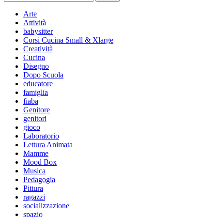
per:
Arte
Attività
babysitter
Corsi Cucina Small & Xlarge
Creatività
Cucina
Disegno
Dopo Scuola
educatore
famiglia
fiaba
Genitore
genitori
gioco
Laboratorio
Lettura Animata
Mamme
Mood Box
Musica
Pedagogia
Pittura
ragazzi
socializzazione
spazio