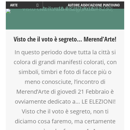
ARTE
AUTORE
ASSOCIAZIONE PUNTOUNO
ATTIVITÀ
CALENDARIO CORSI
CREATIVITÀ
DISEGNO
Visto che il voto è segreto… Merend’Arte!
LABORATORIO
LETTURA ANIMATA
In questo periodo dove tutta la città si
PITTURA
colora di grandi manifesti colorati, con
SPAZIO GIOCO
TEMPO LIBERO
simboli, timbri e foto di facce più o
meno conosciute, l’incontro di
Merend’Arte di giovedì 21 Febbraio è
ovviamente dedicato a… LE ELEZIONI!
Visto che il voto è segreto, non ti
diciamo cosa faremo, ma certamente