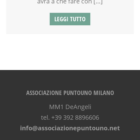
avrà a che fare con […]
LEGGI TUTTO
ASSOCIAZIONE PUNTOUNO MILANO
MM1 DeAngeli
tel. +39 392 8896606
info@associazionepuntouno.net