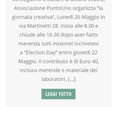
OPEN DAYS
Associazione PuntoUno organizza “la
PEDAGOGIA
giornata creativa“, Lunedì 26 Maggio in
RAGAZZI
SCUOLA
via Martinetti 28. Inizia alle 8.30 e
SOCIALIZZAZIONE
chiude alle 16.30 dopo aver fatto
SPAZIO
merenda tutti insieme! Iscrivetevi
SPETTACOLO
TEATRO
a “Election Day” entro giovedì 22
TEATRO D'IMPROVVISAZIONE
Maggio. Il contributo è di Euro 40,
TEATRO DI NARRAZIONE
TEMPO LIBERO
incluso merende e materiale dei
VIA MARTINETTI
laboratori, […]
LEGGI TUTTO