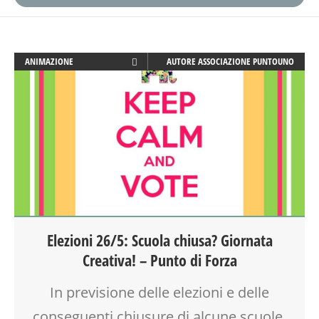
ANIMAZIONE
AUTORE
ASSOCIAZIONE PUNTOUNO
ATTIVITÀ
BABYSITTER
CLASSE
COMPITI
CORSI CUCINA SMALL & XLARGE
CREATIVITÀ
DISEGNO
DOPO SCUOLA
GENITORE
Elezioni 26/5: Scuola chiusa? Giornata
GENITORI
Creativa! – Punto di Forza
GIOCO
LABORATORIO
In previsione delle elezioni e delle
MAMME
MILANO
conseguenti chiusure di alcune scuole,