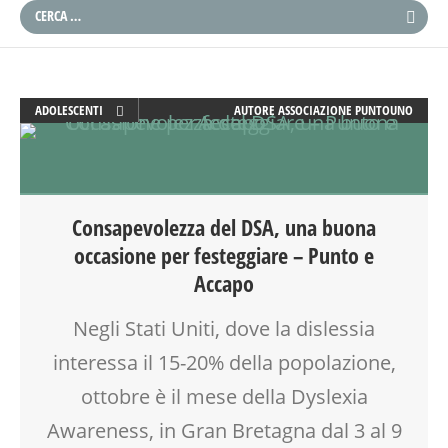
ADOLESCENTI
AUTORE
ASSOCIAZIONE PUNTOUNO
ADULTI
DOCENTI
DSA
EDUCATORE
Consapevolezza del DSA, una buona
FAMIGLIA
occasione per festeggiare – Punto e
GENITORE
Accapo
GENITORI
INSEGNANTI
Negli Stati Uniti, dove la dislessia
MAMME
interessa il 15-20% della popolazione,
MOOD BOX
PEDAGOGIA
ottobre è il mese della Dyslexia
PSICOLOGIA
Awareness, in Gran Bretagna dal 3 al 9
SALUTE