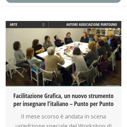
ARTE
AUTORE
ASSOCIAZIONE PUNTOUNO
ATTIVITÀ
CLASSE
CREATIVITÀ
EDUCATORE
FACILITAZIONE GRAFICA
FORMAZIONE
LABORATORIO
MAMME
MOOD BOX
Facilitazione Grafica, un nuovo strumento
PEDAGOGIA
per insegnare l’italiano – Punto per Punto
SCUOLA
VIA FARUFFINI
Il mese scorso è andata in scena
un’edizione speciale del Workshop di