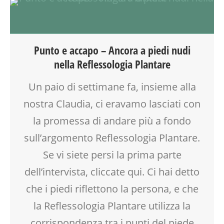
BIONATURALE
GENITORE
MAMME
MASSAGGIO
Punto e accapo – Ancora a piedi nudi
MASSAGGIO INFANTILE
nella Reflessologia Plantare
REFLESSOLOGIA PLANTARE
SALUTE
Un paio di settimane fa, insieme alla
TEMPO LIBERO
nostra Claudia, ci eravamo lasciati con
VIA FARUFFINI
la promessa di andare più a fondo
sull’argomento Reflessologia Plantare.
Se vi siete persi la prima parte
dell’intervista, cliccate qui. Ci hai detto
che i piedi riflettono la persona, e che
la Reflessologia Plantare utilizza la
corrispondenza tra i punti del piede