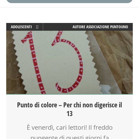
ADOLESCENTI
AUTORE
ASSOCIAZIONE PUNTOUNO
ADULTI
AYURVEDICO
BENESSERE
BIONATURALE
SALUTE
TEENAGER
TEMPO LIBERO
VIA FARUFFINI
Punto di colore – Per chi non digerisce il
13
È venerdì, cari lettori! Il freddo
pungente di questi giorni fa