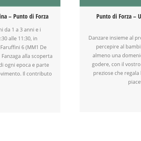
BENESSERE
CREATIVITÀ
ina – Punto di Forza
Punto di Forza – 
FAMIGLIA
GENITORE
da 1 a 3 anni e i
GENITORI
Danzare insieme al pr
30 alle 11:30, in
MAMME
percepire al bambi
 Faruffini 6 (MM1 De
MOVIMENTO
almeno una domenica
a Fanzaga alla scoperta
NEO-MAMME
godere, con il vostr
di ogni epoca e parte
PRIMA INFANZIA
preziose che regala 
vimento. Il contributo
PUERICULTURA
piace
SALUTE
TEMPO LIBERO
VIA FARUFFINI