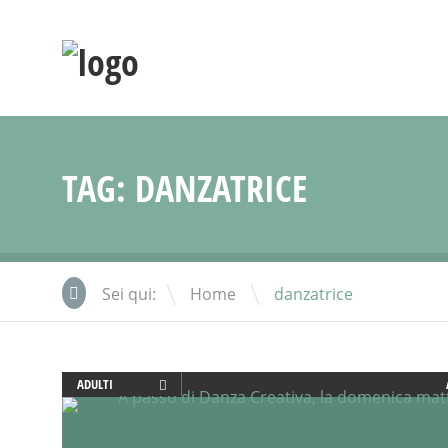
TAG:
DANZATRICE
\
Sei qui:
Home
danzatrice
ADULTI
ATTIVITÀ
BENESSERE