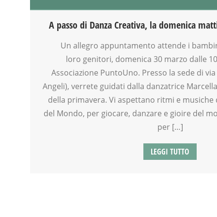
DOPO SCUOLA
FAMIGLIA
A passo di Danza Creativa, la domenica matt
GENITORE
GENITORI
Un allegro appuntamento attende i bambini 
MAMME
loro genitori, domenica 30 marzo dalle 10:
MOVIMENTO
Associazione PuntoUno. Presso la sede di via
PUERICULTURA
Angeli), verrete guidati dalla danzatrice Marcell
SALUTE
della primavera. Vi aspettano ritmi e musiche 
SOCIALIZZAZIONE
del Mondo, per giocare, danzare e gioire del mo
SPAZIO
per […]
TEMPO LIBERO
VIA FARUFFINI
WEEKEND
LEGGI TUTTO