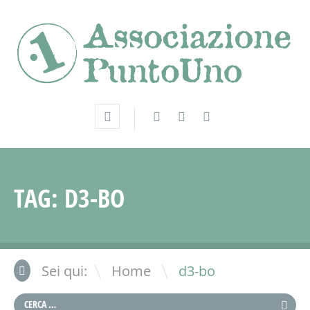
TAG:
D3-BO
\
Sei qui:
Home
d3-bo