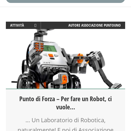
ATTIVITÀ
AUTORE
ASSOCIAZIONE PUNTOUNO
CREATIVITÀ
GENITORE
GENITORI
GIOCO
LABORATORIO
ROBOTICA
SCIENZA
SOCIALIZZAZIONE
TECNOLOGIA
Punto di Forza – Per fare un Robot, ci
TEMPO LIBERO
vuole…
VIA FARUFFINI
… Un Laboratorio di Robotica,
naturalmente! E noi di Associazione