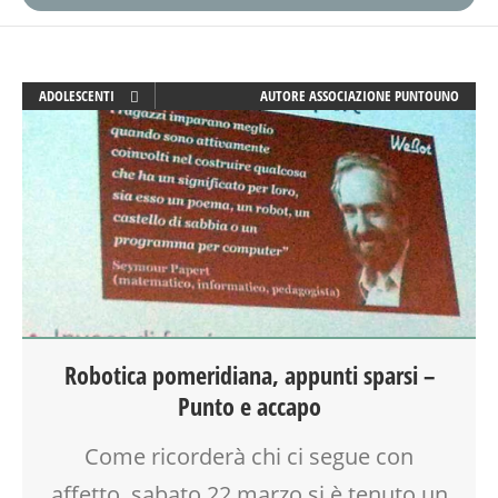
ADOLESCENTI
AUTORE
ASSOCIAZIONE PUNTOUNO
ADULTI
CREATIVITÀ
DOCENTI
EDUCATORE
FAMIGLIA
GENITORE
GENITORI
INSEGNANTI
LABORATORIO
Robotica pomeridiana, appunti sparsi –
ROBOTICA
Punto e accapo
SCIENZA
SCUOLA
Come ricorderà chi ci segue con
SOCIALIZZAZIONE
SPAZIO
affetto, sabato 22 marzo si è tenuto un