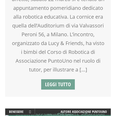
TECNOLOGIA
appuntamento pomeridiano dedicato
TEENAGER
alla robotica educativa. La cornice era
TEMPO LIBERO
VIA FARUFFINI
quella dell’Auditorium di via Valvassori
WEEKEND
Peroni 56, a Milano. L’incontro,
organizzato da Lucy & Friends, ha visto
i bimbi del Corso di Robotica di
Associazione PuntoUno nel ruolo di
tutor, per illustrare a […]
LEGGI TUTTO
BENESSERE
AUTORE
ASSOCIAZIONE PUNTOUNO