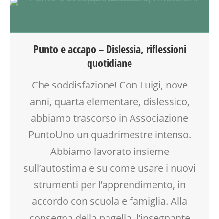
CLASSE
COMPITI
DOCENTI
DSA
Punto e accapo – Dislessia, riflessioni
EDUCATORE
quotidiane
GENITORE
GENITORI
Che soddisfazione! Con Luigi, nove
INSEGNANTI
anni, quarta elementare, dislessico,
MAMME
PEDAGOGIA
abbiamo trascorso in Associazione
PSICOLOGIA
PuntoUno un quadrimestre intenso.
SCUOLA
Abbiamo lavorato insieme
VIA FARUFFINI
VIA MARTINETTI
sull’autostima e su come usare i nuovi
strumenti per l’apprendimento, in
accordo con scuola e famiglia. Alla
consegna della pagella, l’insegnante