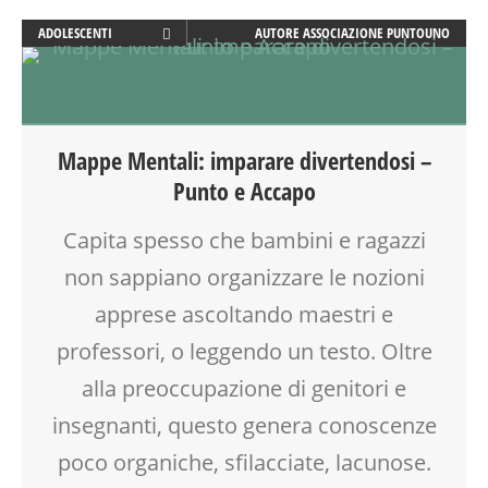
ADOLESCENTI
AUTORE
ASSOCIAZIONE PUNTOUNO
ADULTI
CLASSE
DISEGNO
DISLESSIA
Mappe Mentali: imparare divertendosi –
DOCENTI
Punto e Accapo
DOPO SCUOLA
DSA
Capita spesso che bambini e ragazzi
FACILITAZIONE GRAFICA
non sappiano organizzare le nozioni
FAMIGLIA
FORMAZIONE
apprese ascoltando maestri e
GENITORE
professori, o leggendo un testo. Oltre
GENITORI
alla preoccupazione di genitori e
MAMME
PEDAGOGIA
insegnanti, questo genera conoscenze
SCUOLA
poco organiche, sfilacciate, lacunose.
TEENAGER