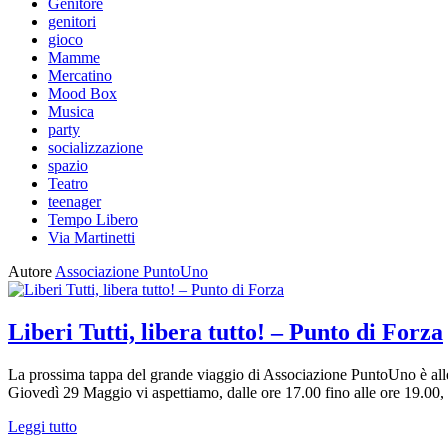
Genitore
genitori
gioco
Mamme
Mercatino
Mood Box
Musica
party
socializzazione
spazio
Teatro
teenager
Tempo Libero
Via Martinetti
Autore
Associazione PuntoUno
Liberi Tutti, libera tutto! – Punto di Forza
La prossima tappa del grande viaggio di Associazione PuntoUno è alle 
Giovedì 29 Maggio vi aspettiamo, dalle ore 17.00 fino alle ore 19.00, p
Leggi tutto