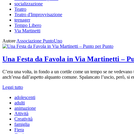
socializzazione
Teatro
Teatro d'Improvvisazione
teenager
Tempo Libero
Via Martinetti
Autore
Associazione PuntoUno
Una Festa da Favola in Via Martinetti – P
C’era una volta, in fondo a un cortile come un tempo se ne vedevano tan
anch’essa dall’aspetto alquanto comune. Spalancato l’uscio, però, si e
Leggi tutto
adolescenti
adulti
animazione
Attività
Creatività
famiglia
Fiera