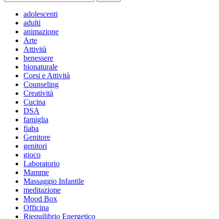
per:
adolescenti
adulti
animazione
Arte
Attività
benessere
bionaturale
Corsi e Attività
Counseling
Creatività
Cucina
DSA
famiglia
fiaba
Genitore
genitori
gioco
Laboratorio
Mamme
Massaggio Infantile
meditazione
Mood Box
Officina
Riequilibrio Energetico