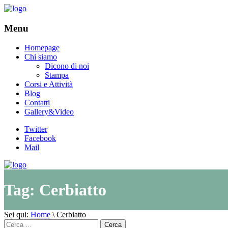
Menu
Homepage
Chi siamo
Dicono di noi
Stampa
Corsi e Attività
Blog
Contatti
Gallery&Video
Twitter
Facebook
Mail
Tag:
Cerbiatto
Sei qui:
Home
\
Cerbiatto
Cerca