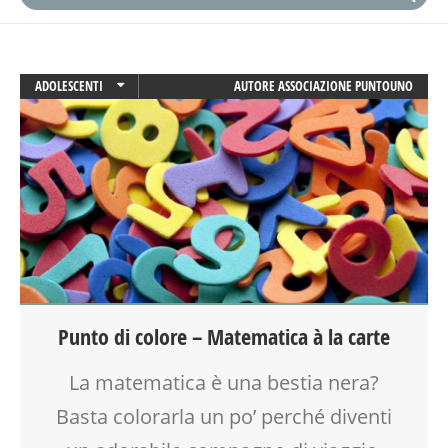
ADOLESCENTI
AUTORE
ASSOCIAZIONE PUNTOUNO
ADULTI
ATTIVITÀ
CREATIVITÀ
DOPO SCUOLA
GENITORE
GENITORI
OFFICINA
SCUOLA
TEENAGER
Punto di colore – Matematica à la carte
VIA FARUFFINI
VIA MARTINETTI
La matematica è una bestia nera?
Basta colorarla un po’ perché diventi