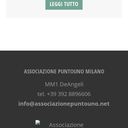
LEGGI TUTTO
RIEQUILIBRIO ENERGETICO
SALUTE
SCUOLA
SHIATSU
SOCIALIZZAZIONE
SPAZIO
SPAZIO GIOCO
TEATRO
TEATRO D'IMPROVVISAZIONE
TEATRO DI NARRAZIONE
ASSOCIAZIONE PUNTOUNO MILANO
TEENAGER
TEMPO LIBERO
MM1 DeAngeli
VACANZE
tel. +39 392 8896606
VIA FARUFFINI
info@associazionepuntouno.net
WORKSHOP