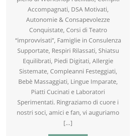
ENGLISH
Accompagnati, DSA Motivati,
FAMIGLIA
Autonomie & Consapevolezze
FESTA DI COMPLEANNO
FORMAZIONE
Conquistate, Corsi di Teatro
GENITORE
“improvvisati”, Famiglie in Consulenza
GENITORI
Supportate, Respiri Rilassati, Shiatsu
GIOCO
INGLESE PER BAMBINI E RAGAZZI
Equilibrati, Piedi Digitati, Allergie
LABORATORIO
Sistemate, Compleanni Festeggiati,
MAMME
MASSAGGIO INFANTILE
Bebè Massaggiati, Lingue Imparate,
MOOD BOX
Piatti Cucinati e Laboratori
NEO-MAMME
Sperimentati. Ringraziamo di cuore i
NONNI
OFFICINA
nostri soci, amici e fan, vi auguriamo
PEDAGOGIA
[…]
PSICOLOGIA
REFLESSOLOGIA PLANTARE