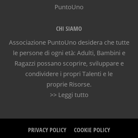
CHI SIAMO
Associazione PuntoUno desidera che tutte
le persone di ogni età: Adulti, Bambini e
Ragazzi possano scoprire, sviluppare e
condividere i propri Talenti e le
proprie Risorse.
>> Leggi tutto
PRIVACY POLICY
COOKIE POLICY