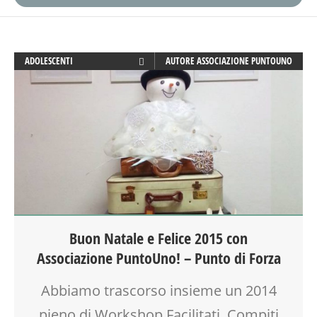
ADOLESCENTI
AUTORE
ASSOCIAZIONE PUNTOUNO
ADULTI
ANIMAZIONE
ATTIVITÀ
BEBÈ
BENESSERE
BIONATURALE
COUNSELING
CREATIVITÀ
CUCINA
Buon Natale e Felice 2015 con
DISEGNO
Associazione PuntoUno! – Punto di Forza
DISLESSIA
DOPO SCUOLA
Abbiamo trascorso insieme un 2014
DSA
EDUCATORE
pieno di Workshop Facilitati, Compiti