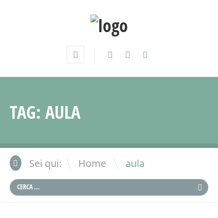
TAG:
AULA
\
Sei qui:
Home
aula