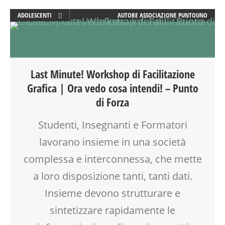
ADOLESCENTI
AUTORE
ASSOCIAZIONE PUNTOUNO
ADULTI
ARTE
ATTIVITÀ
CREATIVITÀ
Last Minute! Workshop di Facilitazione
DISEGNO
Grafica | Ora vedo cosa intendi! – Punto
DISLESSIA
di Forza
DOCENTI
DSA
Studenti, Insegnanti e Formatori
EDUCATORE
lavorano insieme in una società
FORMAZIONE
LABORATORIO
complessa e interconnessa, che mette
MOOD BOX
a loro disposizione tanti, tanti dati.
PEDAGOGIA
SCUOLA
Insieme devono strutturare e
TEENAGER
sintetizzare rapidamente le
TEMPO LIBERO