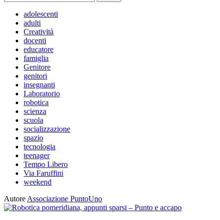
per:
adolescenti
adulti
Creatività
docenti
educatore
famiglia
Genitore
genitori
insegnanti
Laboratorio
robotica
scienza
scuola
socializzazione
spazio
tecnologia
teenager
Tempo Libero
Via Faruffini
weekend
Autore
Associazione PuntoUno