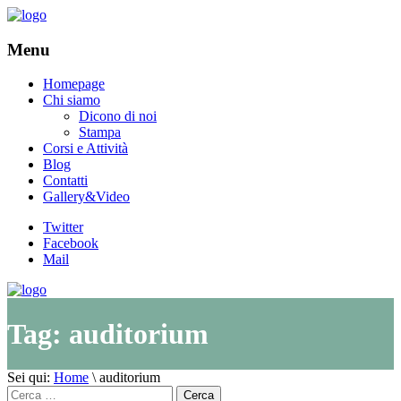
Menu
Homepage
Chi siamo
Dicono di noi
Stampa
Corsi e Attività
Blog
Contatti
Gallery&Video
Twitter
Facebook
Mail
Tag:
auditorium
Sei qui:
Home
\
auditorium
Cerca