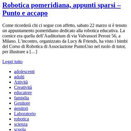
Robotica pomeridiana, appunti sparsi –
Punto e accapo
Come ricorderà chi ci segue con affetto, sabato 22 marzo si è tenuto
un appuntamento pomeridiano dedicato alla robotica educativa. La
cornice era quella dell’Auditorium di via Valvassori Peroni 56, a
Milano. L’incontro, organizzato da Lucy & Friends, ha visto i bimbi
del Corso di Robotica di Associazione PuntoUno nel ruolo di tutor,
per illustrare a […]
Leggi tutto
adolescenti
adulti
Attività
Creatività
educatore
famiglia
Genitore
genitori
Laboratorio
robotica
scienza
scuola