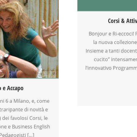
ATTIVITÀ
BEBÈ
CALENDARIO CORSI
Corsi & Atti
CINEFORUM
CORSI CUCINA SMALL & XLARGE
Bonjour e Ri-eccoci! P
CREATIVITÀ
la nuova collezione
CUCINA
Insieme a tanti docen
DANZA
cucito” intensamen
DISEGNO
l’innovativo Programma 
DOPO SCUOLA
ENGLISH
GINNASTICA POSTURALE
o e Accapo
GIOCO-MOTRICITÀ
INGLESE PER BAMBINI E RAGAZZI
ini 6 a Milano, e, come
LABORATORIO
traripante di novità e
LUDOYOGA
dei favolosi Corsi, le
MAMME
one e Business English
MASSAGGIO INFANTILE
Pedagogisti […]