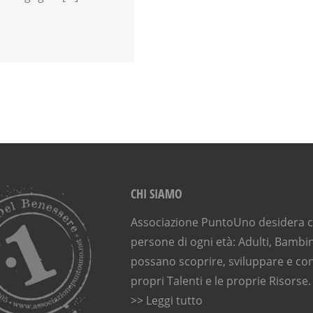
MUSIC TOGETHER
MUSICA
NEO-MAMME
PITTURA
PRE-PARTO
SHIATSU
SPAZIO GIOCO
TAIJI QUAN
TEATRO
TEMPO LIBERO
CHI SIAMO
Associazione PuntoUno desidera ch
persone di ogni età: Adulti, Bambin
possano scoprire, sviluppare e con
propri Talenti e le proprie Risorse.
>> Leggi tutto