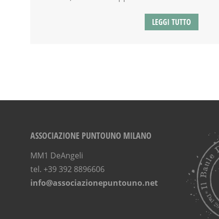
LEGGI TUTTO
ASSOCIAZIONE PUNTOUNO MILANO
MM1 DeAngeli
tel. +39 392 8896606
info@associazionepuntouno.net