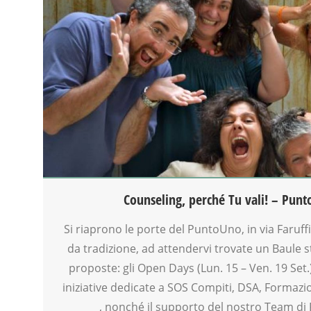
ATTIVITÀ
BENESSERE
COUNSELING
GENITORE
GENITORI
INSEGNANTI
MAMME
MOOD BOX
NONNI
OFFICINA
OPEN DAYS
PEDAGOGIA
Counseling, perché Tu vali! – Punt
SALUTE
SPORTELLO D'ASCOLTO
Si riaprono le porte del PuntoUno, in via Faruff
TEENAGER
da tradizione, ad attendervi trovate un Baule s
VIA FARUFFINI
proposte: gli Open Days (Lun. 15 – Ven. 19 Set.) 
iniziative dedicate a SOS Compiti, DSA, Formazi
, nonché il supporto del nostro Team di 