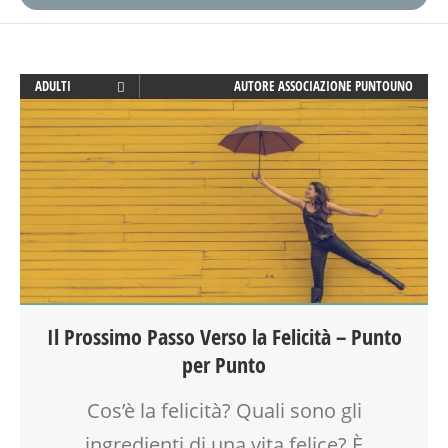
ADULTI
AUTORE
ASSOCIAZIONE PUNTOUNO
ATTIVITÀ
BENESSERE
FORMAZIONE
PEDAGOGIA
PSICOLOGIA
SALUTE
SOCIALIZZAZIONE
SPAZIO
TEMPO LIBERO
Il Prossimo Passo Verso la Felicità – Punto
VIA FARUFFINI
per Punto
WEEKEND
Cos’è la felicità? Quali sono gli
ingredienti di una vita felice? È