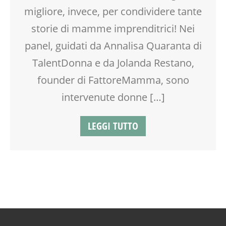
GRAVIDANZA
migliore, invece, per condividere tante
LABORATORIO
storie di mamme imprenditrici! Nei
MAMME
panel, guidati da Annalisa Quaranta di
MOOD BOX
NEO-MAMME
TalentDonna e da Jolanda Restano,
PRIMA INFANZIA
founder di FattoreMamma, sono
PSICOLOGIA
PUERICULTURA
intervenute donne […]
SALUTE
SCUOLA
LEGGI TUTTO
SOCIALIZZAZIONE
TEATRO
TEENAGER
TEMPO LIBERO
VIA FARUFFINI
WORKSHOP