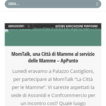
ADOLESCENTI
AUTORE
ASSOCIAZIONE PUNTOUNO
ADULTI
ATTIVITÀ
BEBÈ
BENESSERE
MomTalk, una Città di Mamme al servizio
COMPITI
delle Mamme – ApPunto
COUNSELING
DOPO SCUOLA
Lunedì eravamo a Palazzo Castiglioni,
EDUCATORE
per partecipare al MomTalk “La Città
ESTATE
FAMIGLIA
per le Mamme”. Vi sareste aspettati la
FORMAZIONE
sede di Assonidi e Confcommercio per
GENITORE
un incontro così? Quale luogo
GENITORI