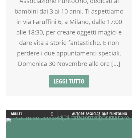
Associazione PuntoUno, dedicati ai
MOOD BOX
MUSICA
bambini dai 3 ai 10 anni. Ti aspettiamo
PEDAGOGIA
in via Faruffini 6, a Milano, dalle 17:00
PITTURA
alle 18:30, per creare oggetti magici e
RAGAZZI
SOCIALIZZAZIONE
dare vita a storie fantastiche. E non
SPAZIO
perdere i due appuntamenti speciali,
SPAZIO GIOCO
Domenica 30 Novembre alle ore […]
TEATRO
TEATRO D'IMPROVVISAZIONE
TEATRO DI NARRAZIONE
LEGGI TUTTO
TEMPO LIBERO
VIA FARUFFINI
WEEKEND
WORKSHOP
ADULTI
AUTORE
ASSOCIAZIONE PUNTOUNO
ARTE
ATTIVITÀ
BABYSITTER