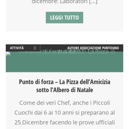
dicembre: Laboratori […]
SPAZIO
TEMPO LIBERO
LEGGI TUTTO
VIA FARUFFINI
WEEKEND
WORKSHOP
ATTIVITÀ
AUTORE
ASSOCIAZIONE PUNTOUNO
CREATIVITÀ
CUCINA
GENITORE
GENITORI
Punto di forza – La Pizza dell’Amicizia
LABORATORIO
sotto l’Albero di Natale
SOCIALIZZAZIONE
SPAZIO
Come dei veri Chef, anche i Piccoli
TEMPO LIBERO
Cuochi dai 6 ai 10 anni si preparano al
VIA FARUFFINI
25 Dicembre facendo le prove ufficiali