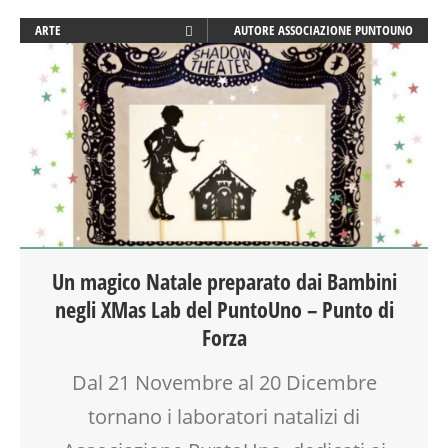
ARTE
AUTORE
ASSOCIAZIONE PUNTOUNO
ATTIVITÀ
BABYSITTER
CORSI CUCINA SMALL & XLARGE
CREATIVITÀ
CUCINA
DISEGNO
DOPO SCUOLA
EDUCATORE
FAMIGLIA
Un magico Natale preparato dai Bambini
FIABA
negli XMas Lab del PuntoUno – Punto di
GENITORE
GENITORI
Forza
GIOCO
Dal 21 Novembre al 20 Dicembre
LABORATORIO
LETTURA ANIMATA
tornano i laboratori natalizi di
MAMME