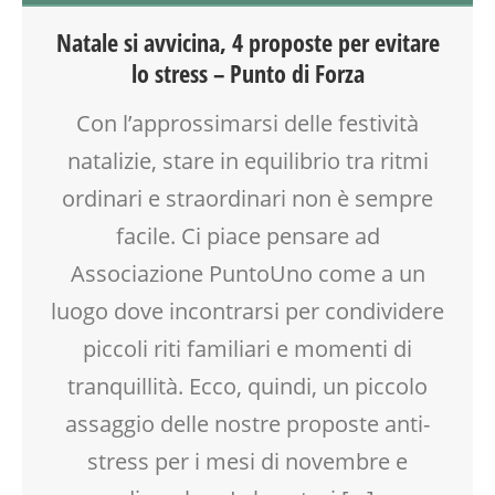
BENESSERE
Natale si avvicina, 4 proposte per evitare
CREATIVITÀ
lo stress – Punto di Forza
CUCINA
DISEGNO
Con l’approssimarsi delle festività
DOPO SCUOLA
natalizie, stare in equilibrio tra ritmi
ENGLISH
FESTA
ordinari e straordinari non è sempre
GENITORE
facile. Ci piace pensare ad
GENITORI
Associazione PuntoUno come a un
LABORATORIO
MAMME
luogo dove incontrarsi per condividere
MOOD BOX
piccoli riti familiari e momenti di
NONNI
tranquillità. Ecco, quindi, un piccolo
PEDAGOGIA
PITTURA
assaggio delle nostre proposte anti-
RIEQUILIBRIO ENERGETICO
stress per i mesi di novembre e
SALUTE
SOCIALIZZAZIONE