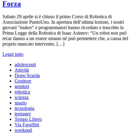
Forza
Sabato 29 aprile si è chiuso il primo Corso di Robotica di
Associazione PuntoUno. In apertura dell’ultima lezione, i nostri
giovani “maker” e programmatori hanno ricordato e trascritto la
Prima Legge della Robotica di Isaac Asimov: “Un robot non può
recar danno a un essere umano né può permettere che, a causa del
proprio mancato intervento, […]
Leggi tutto
adolescenti
Attività
Dopo Scuola
Genitore
genitori
robotica
scienza
spazio
tecnologia
teenager
Tempo Libero
Via Faruffini
weekend