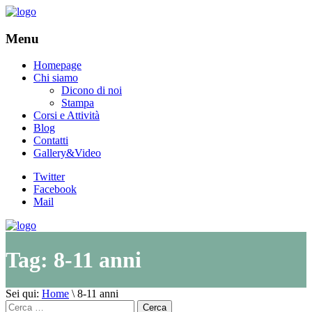
Menu
Homepage
Chi siamo
Dicono di noi
Stampa
Corsi e Attività
Blog
Contatti
Gallery&Video
Twitter
Facebook
Mail
Tag:
8-11 anni
Sei qui:
Home
\
8-11 anni
Cerca