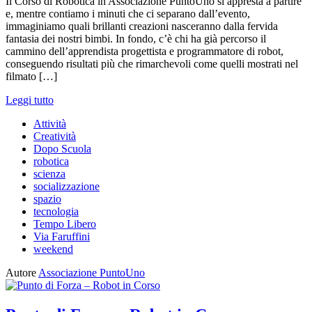
Il Corso di Robotica in Associazione PuntoUno si appresta a partire
e, mentre contiamo i minuti che ci separano dall’evento,
immaginiamo quali brillanti creazioni nasceranno dalla fervida
fantasia dei nostri bimbi. In fondo, c’è chi ha già percorso il
cammino dell’apprendista progettista e programmatore di robot,
conseguendo risultati più che rimarchevoli come quelli mostrati nel
filmato […]
Leggi tutto
Attività
Creatività
Dopo Scuola
robotica
scienza
socializzazione
spazio
tecnologia
Tempo Libero
Via Faruffini
weekend
Autore
Associazione PuntoUno