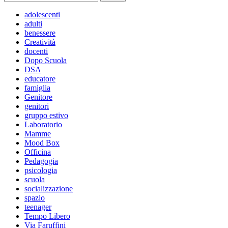
per:
adolescenti
adulti
benessere
Creatività
docenti
Dopo Scuola
DSA
educatore
famiglia
Genitore
genitori
gruppo estivo
Laboratorio
Mamme
Mood Box
Officina
Pedagogia
psicologia
scuola
socializzazione
spazio
teenager
Tempo Libero
Via Faruffini