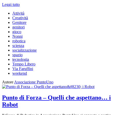
Leggi tutto
Attività
Creatività
Genitore
genitori
gioco
Nonni
robotica
scienza
socializzazione
spazio
tecnologia
Tempo Libero
Via Faruffini
weekend
Autore
Associazione PuntoUno
Punto di Forza – Quelli che aspettano… i
Robot