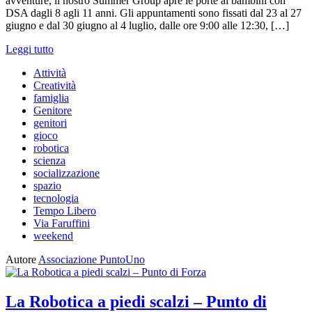
avventure, il nostro Summer Group apre le porte ai bambini con
DSA dagli 8 agli 11 anni. Gli appuntamenti sono fissati dal 23 al 27
giugno e dal 30 giugno al 4 luglio, dalle ore 9:00 alle 12:30, […]
Leggi tutto
Attività
Creatività
famiglia
Genitore
genitori
gioco
robotica
scienza
socializzazione
spazio
tecnologia
Tempo Libero
Via Faruffini
weekend
Autore
Associazione PuntoUno
La Robotica a piedi scalzi – Punto di