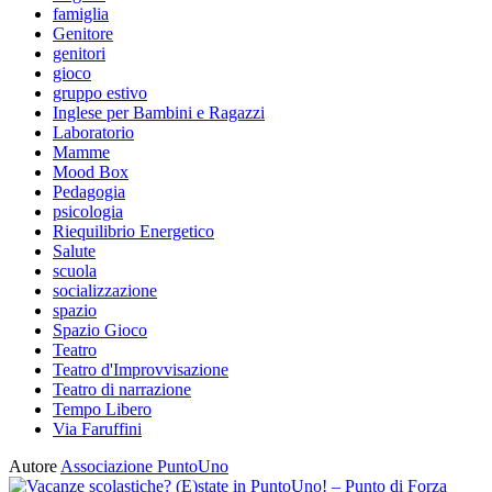
famiglia
Genitore
genitori
gioco
gruppo estivo
Inglese per Bambini e Ragazzi
Laboratorio
Mamme
Mood Box
Pedagogia
psicologia
Riequilibrio Energetico
Salute
scuola
socializzazione
spazio
Spazio Gioco
Teatro
Teatro d'Improvvisazione
Teatro di narrazione
Tempo Libero
Via Faruffini
Autore
Associazione PuntoUno