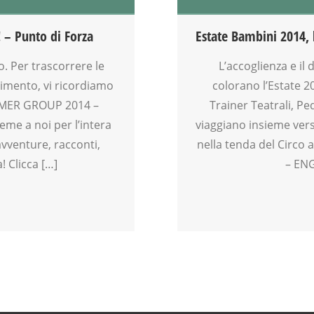
FAMIGLIA
FIABA
! – Punto di Forza
Estate Bambini 2014, l
GENITORE
GENITORI
vo. Per trascorrere le
L’accoglienza e il
GIOCO
rtimento, vi ricordiamo
colorano l’Estate 2
INGLESE PER BAMBINI E RAGAZZI
MMER GROUP 2014 –
Trainer Teatrali, Pe
LABORATORIO
eme a noi per l’intera
viaggiano insieme vers
LETTURA ANIMATA
avventure, racconti,
nella tenda del Circo 
MAMME
! Clicca […]
– ENG
MOVIMENTO
MUSICA
OFFICINA
PEDAGOGIA
PSICOLOGIA
SCUOLA
SOCIALIZZAZIONE
SPAZIO
SPAZIO GIOCO