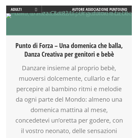
ADULTI
AUTORE
ASSOCIAZIONE PUNTOUNO
ATTIVITÀ
BEBÈ
BENESSERE
CREATIVITÀ
Punto di Forza – Una domenica che balla,
FAMIGLIA
Danza Creativa per genitori e bebè
GENITORE
GENITORI
Danzare insieme al proprio bebè,
MAMME
muoversi dolcemente, cullarlo e far
MOVIMENTO
NEO-MAMME
percepire al bambino ritmi e melodie
PRIMA INFANZIA
da ogni parte del Mondo: almeno una
PUERICULTURA
domenica mattina al mese,
SALUTE
TEMPO LIBERO
concedetevi un’oretta per godere, con
VIA FARUFFINI
il vostro neonato, delle sensazioni