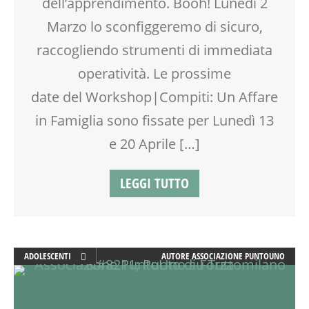
dell’apprendimento. Booh! Lunedì 2
VIA FARUFFINI
Marzo lo sconfiggeremo di sicuro,
raccogliendo strumenti di immediata
operatività. Le prossime
date del Workshop|Compiti: Un Affare
in Famiglia sono fissate per Lunedì 13
e 20 Aprile […]
LEGGI TUTTO
ADOLESCENTI
AUTORE
ASSOCIAZIONE PUNTOUNO
ADULTI
ATTIVITÀ
EDUCATORE