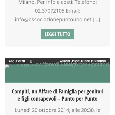
Milano. Per info e costi: Telefono:
VIA FARUFFINI
02.37072105 Email:
info@associazionepuntouno.net […]
LEGGI TUTTO
ADOLESCENTI
AUTORE
ASSOCIAZIONE PUNTOUNO
ADULTI
ATTIVITÀ
COUNSELING
DOPO SCUOLA
Compiti, un Affare di Famiglia per genitori
EDUCATORE
e figli consapevoli – Punto per Punto
FORMAZIONE
GENITORE
Lunedì 20 ottobre 2014, alle 20:30, le
GENITORI