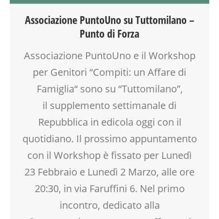
FORMAZIONE
Associazione PuntoUno su Tuttomilano –
GENITORE
Punto di Forza
GENITORI
LABORATORIO
Associazione PuntoUno e il Workshop
MAMME
per Genitori “Compiti: un Affare di
MOOD BOX
PEDAGOGIA
Famiglia“ sono su “Tuttomilano”,
SALUTE
il supplemento settimanale di
SCUOLA
Repubblica in edicola oggi con il
SOCIALIZZAZIONE
TEENAGER
quotidiano. Il prossimo appuntamento
TEMPO LIBERO
con il Workshop è fissato per Lunedì
VIA FARUFFINI
23 Febbraio e Lunedì 2 Marzo, alle ore
20:30, in via Faruffini 6. Nel primo
incontro, dedicato alla