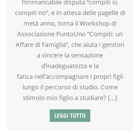
l’immancabile disputa “compiti sì,
PEDAGOGIA
SALUTE
compiti no”, e in attesa delle pagelle di
SCUOLA
metà anno, torna il Workshop di
SOCIALIZZAZIONE
SPAZIO
Associazione PuntoUno “Compiti: un
TEENAGER
Affare di Famiglia”, che aiuta i genitori
TEMPO LIBERO
a vincere la sensazione
VIA FARUFFINI
d’inadeguatezza e la
fatica nell’accompagnare i propri figli
lungo il percorso di studio. Come
stimolo mio figlio a studiare? […]
LEGGI TUTTO