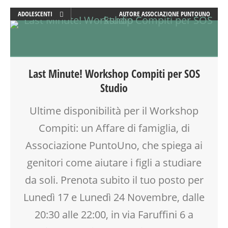
ADOLESCENTI
AUTORE
ASSOCIAZIONE PUNTOUNO
ADULTI
ATTIVITÀ
EDUCATORE
FORMAZIONE
Last Minute! Workshop Compiti per SOS
GENITORE
Studio
GENITORI
LABORATORIO
Ultime disponibilità per il Workshop
MAMME
Compiti: un Affare di famiglia, di
MOOD BOX
PEDAGOGIA
Associazione PuntoUno, che spiega ai
SALUTE
genitori come aiutare i figli a studiare
SCUOLA
da soli. Prenota subito il tuo posto per
SOCIALIZZAZIONE
SPAZIO
Lunedì 17 e Lunedì 24 Novembre, dalle
TEENAGER
20:30 alle 22:00, in via Faruffini 6 a
TEMPO LIBERO