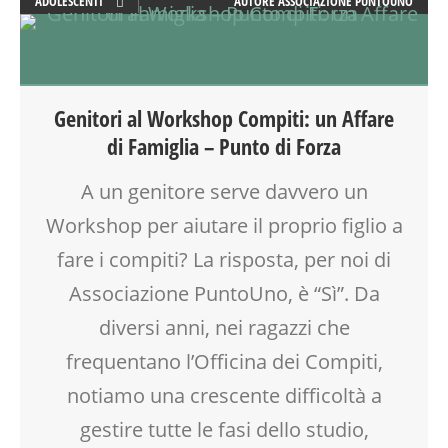
ADOLESCENTI
AUTORE
ASSOCIAZIONE PUNTOUNO
ADULTI
ATTIVITÀ
CLASSE
DOPO SCUOLA
Genitori al Workshop Compiti: un Affare
EDUCATORE
di Famiglia – Punto di Forza
FORMAZIONE
GENITORE
A un genitore serve davvero un
GENITORI
Workshop per aiutare il proprio figlio a
LABORATORIO
MAMME
fare i compiti? La risposta, per noi di
MOOD BOX
Associazione PuntoUno, è “Sì”. Da
OFFICINA
diversi anni, nei ragazzi che
PEDAGOGIA
SCUOLA
frequentano l’Officina dei Compiti,
TEENAGER
notiamo una crescente difficoltà a
TEMPO LIBERO
gestire tutte le fasi dello studio,
VIA FARUFFINI