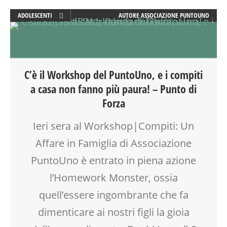
ADOLESCENTI
AUTORE
ASSOCIAZIONE PUNTOUNO
ADULTI
COUNSELING
EDUCATORE
FORMAZIONE
C’è il Workshop del PuntoUno, e i compiti
GENITORE
a casa non fanno più paura! – Punto di
GENITORI
Forza
LABORATORIO
MAMME
Ieri sera al Workshop|Compiti: Un
MOOD BOX
Affare in Famiglia di Associazione
PEDAGOGIA
SALUTE
PuntoUno è entrato in piena azione
SCUOLA
l’Homework Monster, ossia
SOCIALIZZAZIONE
SPAZIO
quell’essere ingombrante che fa
TEENAGER
dimenticare ai nostri figli la gioia
TEMPO LIBERO