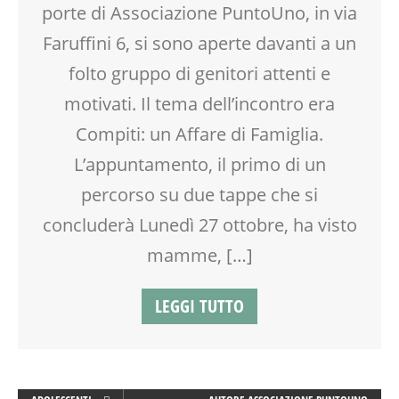
porte di Associazione PuntoUno, in via
LABORATORIO
MAMME
Faruffini 6, si sono aperte davanti a un
MOOD BOX
folto gruppo di genitori attenti e
PEDAGOGIA
motivati. Il tema dell’incontro era
SCUOLA
SOCIALIZZAZIONE
Compiti: un Affare di Famiglia.
TEENAGER
L’appuntamento, il primo di un
TEMPO LIBERO
percorso su due tappe che si
VIA FARUFFINI
concluderà Lunedì 27 ottobre, ha visto
mamme, […]
LEGGI TUTTO