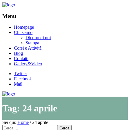
Menu
Homepage
Chi siamo
Dicono di noi
Stampa
Corsi e Attività
Blog
Contatti
Gallery&Video
Twitter
Facebook
Mail
Tag:
24 aprile
Sei qui:
Home
\
24 aprile
Cerca