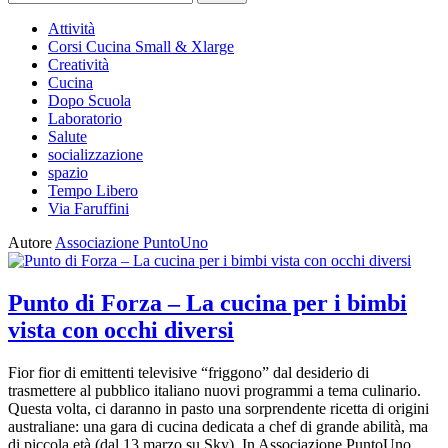
per:
Attività
Corsi Cucina Small & Xlarge
Creatività
Cucina
Dopo Scuola
Laboratorio
Salute
socializzazione
spazio
Tempo Libero
Via Faruffini
Autore
Associazione PuntoUno
Punto di Forza – La cucina per i bimbi
vista con occhi diversi
Fior fior di emittenti televisive “friggono” dal desiderio di
trasmettere al pubblico italiano nuovi programmi a tema culinario.
Questa volta, ci daranno in pasto una sorprendente ricetta di origini
australiane: una gara di cucina dedicata a chef di grande abilità, ma
di piccola età (dal 13 marzo su Sky). In Associazione PuntoUno