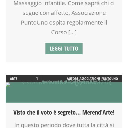
Massaggio Infantile. Come saprà chi ci
segue con affetto, Associazione
PuntoUno ospita regolarmente il
Corso […]
LEGGI TUTTO
ARTE
AUTORE
ASSOCIAZIONE PUNTOUNO
ATTIVITÀ
CALENDARIO CORSI
CREATIVITÀ
DISEGNO
Visto che il voto è segreto… Merend’Arte!
LABORATORIO
LETTURA ANIMATA
In questo periodo dove tutta la città si