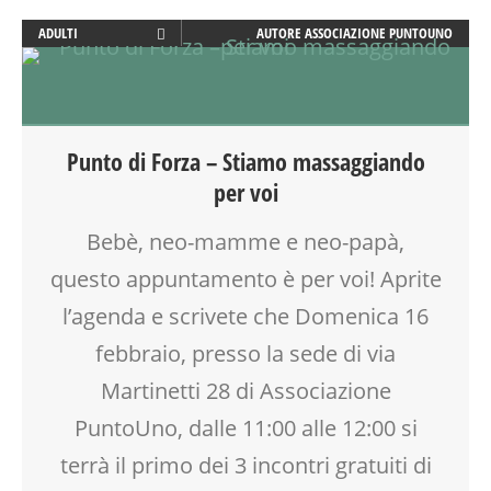
ADULTI
AUTORE
ASSOCIAZIONE PUNTOUNO
BEBÈ
BENESSERE
GENITORE
GENITORI
Punto di Forza – Stiamo massaggiando
MAMME
per voi
MASSAGGIO
MASSAGGIO INFANTILE
Bebè, neo-mamme e neo-papà,
NEO-MAMME
questo appuntamento è per voi! Aprite
PRIMA INFANZIA
PUERICULTURA
l’agenda e scrivete che Domenica 16
SALUTE
febbraio, presso la sede di via
SOCIALIZZAZIONE
Martinetti 28 di Associazione
SPAZIO
TEMPO LIBERO
PuntoUno, dalle 11:00 alle 12:00 si
VIA MARTINETTI
terrà il primo dei 3 incontri gratuiti di
WEEKEND