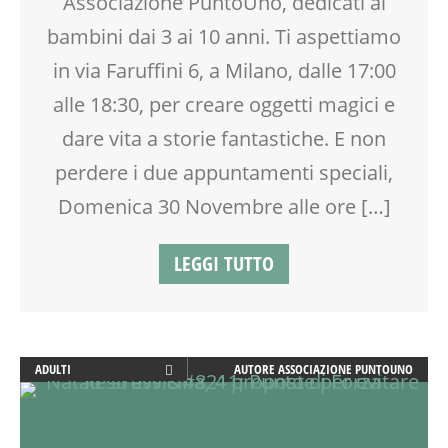
Associazione PuntoUno, dedicati ai
MOOD BOX
MUSICA
bambini dai 3 ai 10 anni. Ti aspettiamo
PEDAGOGIA
in via Faruffini 6, a Milano, dalle 17:00
PITTURA
alle 18:30, per creare oggetti magici e
RAGAZZI
SOCIALIZZAZIONE
dare vita a storie fantastiche. E non
SPAZIO
perdere i due appuntamenti speciali,
SPAZIO GIOCO
Domenica 30 Novembre alle ore […]
TEATRO
TEATRO D'IMPROVVISAZIONE
TEATRO DI NARRAZIONE
LEGGI TUTTO
TEMPO LIBERO
VIA FARUFFINI
WEEKEND
WORKSHOP
ADULTI
AUTORE
ASSOCIAZIONE PUNTOUNO
ARTE
ATTIVITÀ
BABYSITTER