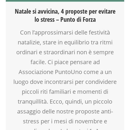
BENESSERE
Natale si avvicina, 4 proposte per evitare
CREATIVITÀ
lo stress – Punto di Forza
CUCINA
DISEGNO
Con l’approssimarsi delle festività
DOPO SCUOLA
natalizie, stare in equilibrio tra ritmi
ENGLISH
FESTA
ordinari e straordinari non è sempre
GENITORE
facile. Ci piace pensare ad
GENITORI
Associazione PuntoUno come a un
LABORATORIO
MAMME
luogo dove incontrarsi per condividere
MOOD BOX
piccoli riti familiari e momenti di
NONNI
tranquillità. Ecco, quindi, un piccolo
PEDAGOGIA
PITTURA
assaggio delle nostre proposte anti-
RIEQUILIBRIO ENERGETICO
stress per i mesi di novembre e
SALUTE
SOCIALIZZAZIONE