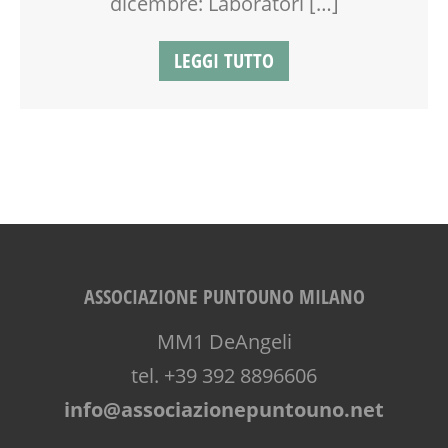
dicembre: Laboratori […]
SPAZIO
TEMPO LIBERO
LEGGI TUTTO
VIA FARUFFINI
WEEKEND
WORKSHOP
ASSOCIAZIONE PUNTOUNO MILANO
MM1 DeAngeli
tel. +39 392 8896606
info@associazionepuntouno.net