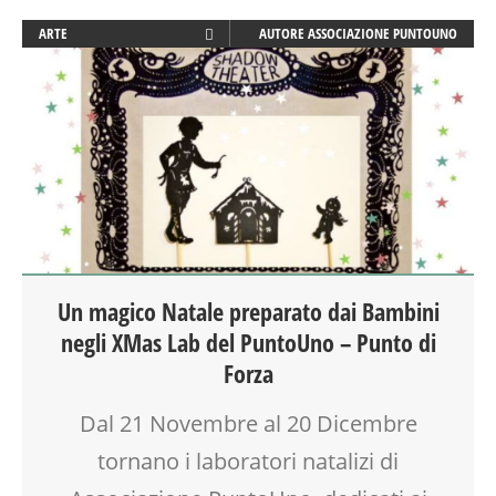
ARTE
AUTORE
ASSOCIAZIONE PUNTOUNO
ATTIVITÀ
BABYSITTER
CORSI CUCINA SMALL & XLARGE
CREATIVITÀ
CUCINA
DISEGNO
DOPO SCUOLA
EDUCATORE
FAMIGLIA
Un magico Natale preparato dai Bambini
FIABA
negli XMas Lab del PuntoUno – Punto di
GENITORE
GENITORI
Forza
GIOCO
Dal 21 Novembre al 20 Dicembre
LABORATORIO
LETTURA ANIMATA
tornano i laboratori natalizi di
MAMME